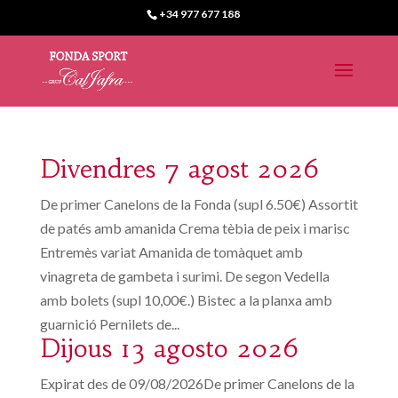
+34 977 677 188
Divendres 7 agost 2026
De primer Canelons de la Fonda (supl 6.50€) Assortit
de patés amb amanida Crema tèbia de peix i marisc
Entremès variat Amanida de tomàquet amb
vinagreta de gambeta i surimi. De segon Vedella
amb bolets (supl 10,00€.) Bistec a la planxa amb
guarnició Pernilets de...
Dijous 13 agosto 2026
Expirat des de 09/08/2026De primer Canelons de la