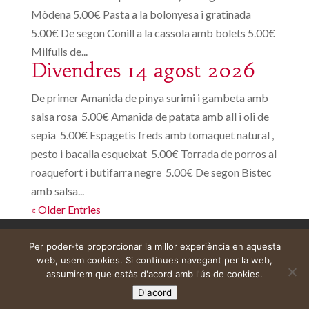
Mòdena 5.00€ Pasta a la bolonyesa i gratinada
5.00€ De segon Conill a la cassola amb bolets 5.00€
Milfulls de...
Divendres 14 agost 2026
De primer Amanida de pinya surimi i gambeta amb
salsa rosa 5.00€ Amanida de patata amb all i oli de
sepia 5.00€ Espagetis freds amb tomaquet natural ,
pesto i bacalla esqueixat 5.00€ Torrada de porros al
roaquefort i butifarra negre 5.00€ De segon Bistec
amb salsa...
« Older Entries
Avís legal
Cistella
El meu compte
Per poder-te proporcionar la millor experiència en aquesta
web, usem cookies. Si continues navegant per la web,
assumirem que estàs d'acord amb l'ús de cookies.
D'acord
Web construïda per
DeMomentSomTres