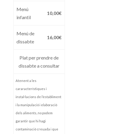
Menú
10,00€
infantil
Menú de
16,00€
dissabte
Plat per prendre de
dissabte a consultar
Atenent a les
cararacterístiques i
instal·lacions de l’establiment
i la manipulació i elaboració
dels aliments, no podem
garantir que hi hagi
contaminació creuada i que