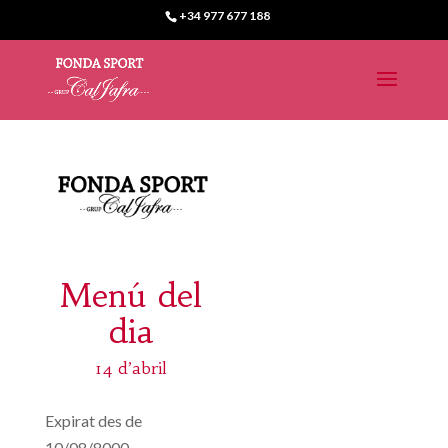
+34 977 677 188
Menú del
dia
14 d’abril
Expirat des de
10/08/8000