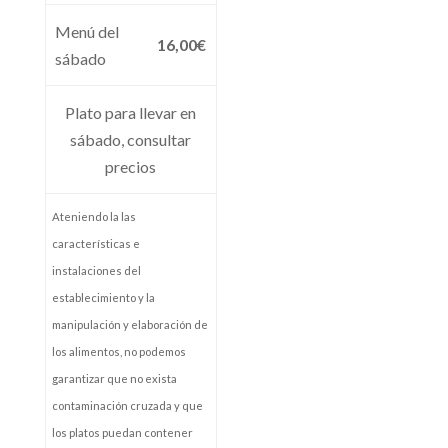
Menú del
16,00€
sábado
Plato para llevar en
sábado, consultar
precios
Ateniendo la las
características e
instalaciones del
establecimiento y la
manipulación y elaboración de
los alimentos, no podemos
garantizar que no exista
contaminación cruzada y que
los platos puedan contener