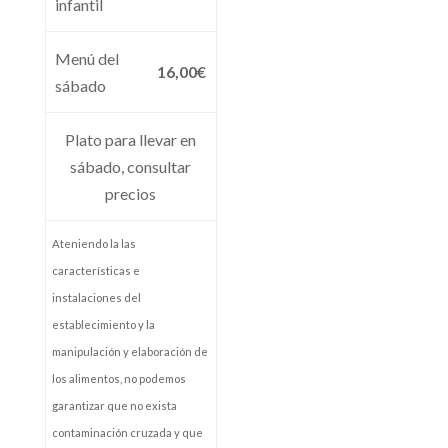
infantil
Menú del
16,00€
sábado
Plato para llevar en
sábado, consultar
precios
Ateniendo la las
características e
instalaciones del
establecimiento y la
manipulación y elaboración de
los alimentos, no podemos
garantizar que no exista
contaminación cruzada y que