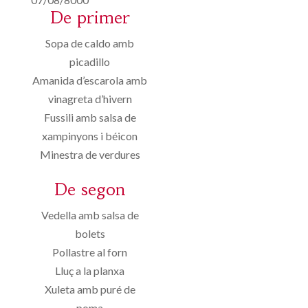
De primer
Sopa de caldo amb
picadillo
Amanida d’escarola amb
vinagreta d’hivern
Fussili amb salsa de
xampinyons i béicon
Minestra de verdures
De segon
Vedella amb salsa de
bolets
Pollastre al forn
Lluç a la planxa
Xuleta amb puré de
poma