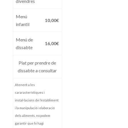
divendres
Menú
10,00€
infantil
Menú de
16,00€
dissabte
Plat per prendre de
dissabte a consultar
Atenent a les
cararacterístiques i
instal·lacions de l’establiment
i la manipulació i elaboració
dels aliments, no podem
garantir que hi hagi