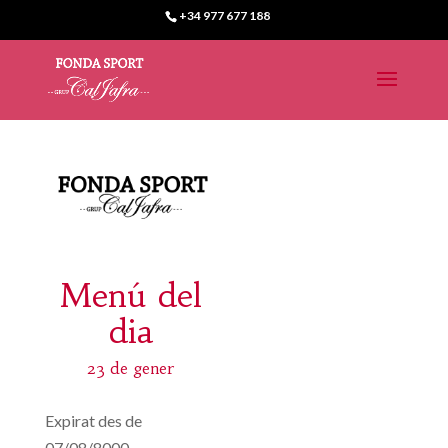
+34 977 677 188
Menú del
dia
23 de gener
Expirat des de
07/08/8000