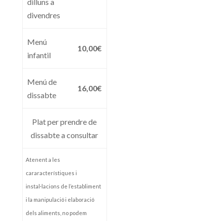
dilluns a
divendres
Menú
10,00€
infantil
Menú de
16,00€
dissabte
Plat per prendre de
dissabte a consultar
Atenent a les
cararacterístiques i
instal·lacions de l’establiment
i la manipulació i elaboració
dels aliments, no podem