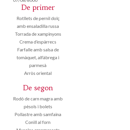
De primer
Rotllets de pernil dolç
amb ensaladilla russa
Torrada de xampinyons
Crema d’espàrrecs
Farfalle amb salsa de
tomàquet, alfàbrega i
parmesà
Arròs oriental
De segon
Rodó de carn magra amb
pèsols i bolets
Pollastre amb samfaina
Conill al forn
Musclos enromescats