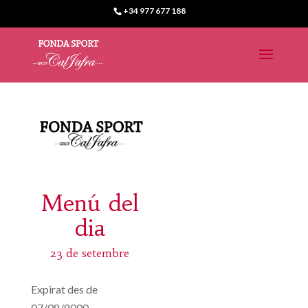
+34 977 677 188
Menú del
dia
23 de setembre
Expirat des de
07/08/8000