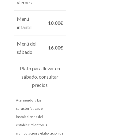
viernes
Menú
10,00€
infantil
Menú del
16,00€
sábado
Plato para llevar en
sábado, consultar
precios
Ateniendo la las
características e
instalaciones del
establecimiento y la
manipulación y elaboración de