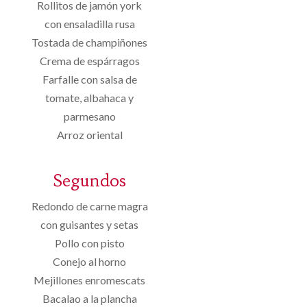
Rollitos de jamón york
con ensaladilla rusa
Tostada de champiñones
Crema de espárragos
Farfalle con salsa de
tomate, albahaca y
parmesano
Arroz oriental
Segundos
Redondo de carne magra
con guisantes y setas
Pollo con pisto
Conejo al horno
Mejillones enromescats
Bacalao a la plancha