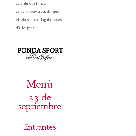
garantir que hi hagi
contaminació creuada i que
els plats no continguin traces
d’al·lèrgens
Menú
23 de
septiembre
Entrantes