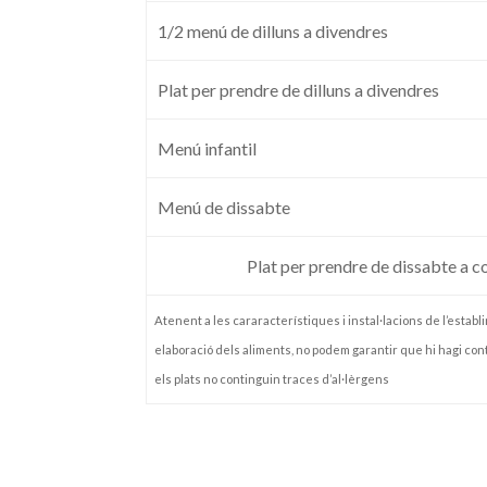
1/2 menú de dilluns a divendres
Plat per prendre de dilluns a divendres
Menú infantil
Menú de dissabte
Plat per prendre de dissabte a c
Atenent a les cararacterístiques i instal·lacions de l’establi
elaboració dels aliments, no podem garantir que hi hagi co
els plats no continguin traces d’al·lèrgens