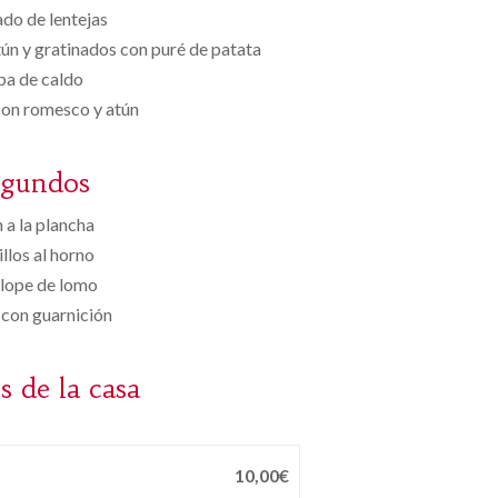
do de lentejas
ún y gratinados con puré de patata
pa de caldo
con romesco y atún
egundos
 a la plancha
llos al horno
lope de lomo
 con guarnición
s de la casa
10,00€