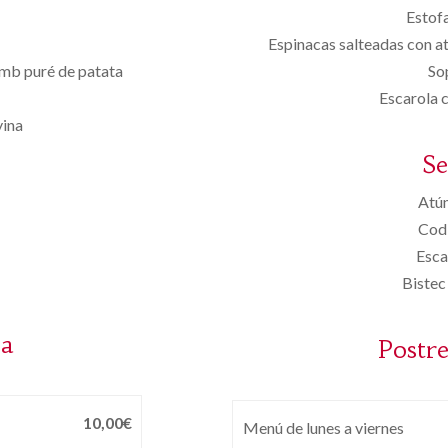
Estofa
Espinacas salteadas con at
 amb puré de patata
So
Escarola 
yina
S
Atún
Codi
Esca
Bistec
sa
Postre
10,00€
Menú de lunes a viernes