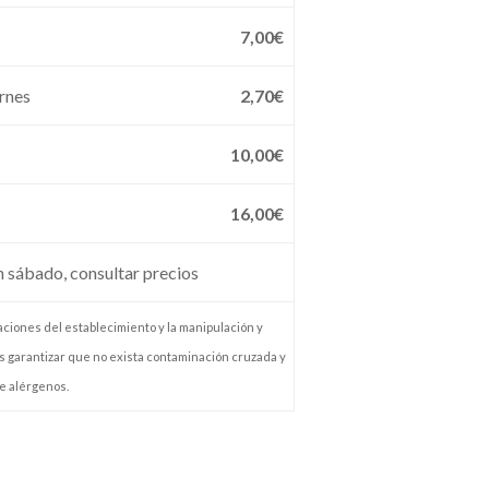
7,00€
ernes
2,70€
10,00€
16,00€
en sábado, consultar precios
laciones del establecimiento y la manipulación y
s garantizar que no exista contaminación cruzada y
e alérgenos.