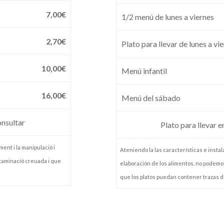
7,00€
1/2 menú de lunes a viernes
2,70€
Plato para llevar de lunes a vi
10,00€
Menú infantil
16,00€
Menú del sábado
onsultar
Plato para llevar 
ment i la manipulació i
Ateniendo la las características e insta
ntaminació creuada i que
elaboración de los alimentos, no podemo
que los platos puedan contener trazas d