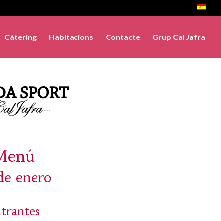
Càtering
Habitacions
Contacte
Grup Cal Jafra
Menú
de enero
trantes