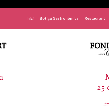
Inici
Botiga Gastronòmica
Restaurant
a
25 
En