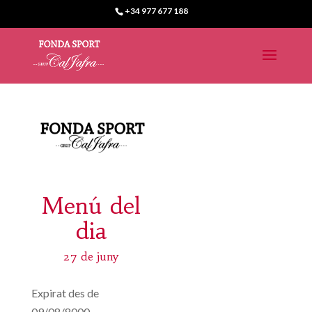
+34 977 677 188
Menú del
dia
27 de juny
Expirat des de
09/08/8000