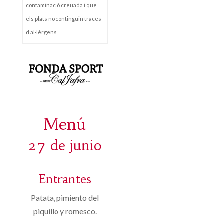
contaminació creuada i que
els plats no continguin traces
d’al·lèrgens
Menú
27 de junio
Entrantes
Patata, pimiento del
piquillo y romesco.