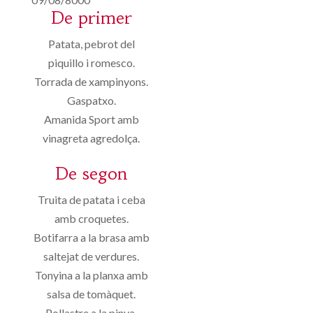
De primer
Patata, pebrot del
piquillo i romesco.
Torrada de xampinyons.
Gaspatxo.
Amanida Sport amb
vinagreta agredolça.
De segon
Truita de patata i ceba
amb croquetes.
Botifarra a la brasa amb
saltejat de verdures.
Tonyina a la planxa amb
salsa de tomàquet.
Pollastre a la pinya.