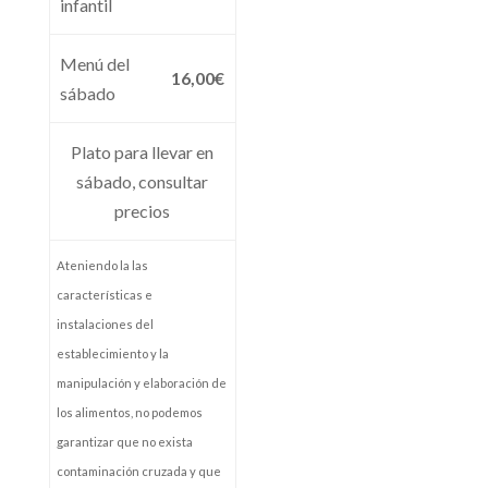
infantil
Menú del
16,00€
sábado
Plato para llevar en
sábado, consultar
precios
Ateniendo la las
características e
instalaciones del
establecimiento y la
manipulación y elaboración de
los alimentos, no podemos
garantizar que no exista
contaminación cruzada y que