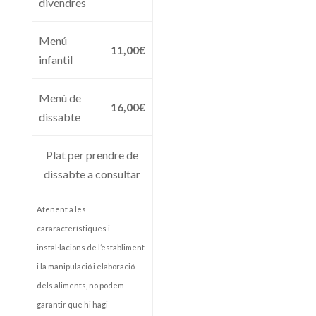
divendres
Menú
11,00€
infantil
Menú de
16,00€
dissabte
Plat per prendre de
dissabte a consultar
Atenent a les
cararacterístiques i
instal·lacions de l’establiment
i la manipulació i elaboració
dels aliments, no podem
garantir que hi hagi