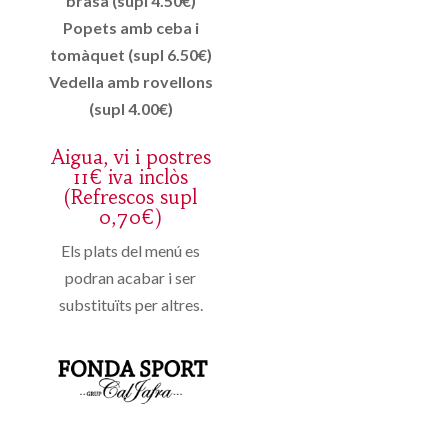
brasa (supl 4.50€)
Popets amb ceba i
tomàquet (supl 6.50€)
Vedella amb rovellons
(supl 4.00€)
Aigua, vi i postres
11€ iva inclòs
(Refrescos supl
0,70€)
Els plats del menú es
podran acabar i ser
substituïts per altres.