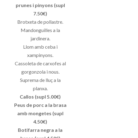
prunes i pinyons (supl
7.50€)
Brotxeta de pollastre.
Mandonguilles a la
jardinera.
Llom amb ceba i
xampinyons.
Cassoleta de carxofes al
gorgonzola i nous.
Suprema de lluç a la
planxa.
Callos (supl 5.00€)
Peus de porc a la brasa
amb mongetes (supl
4.50€)
Botifarra negra a la