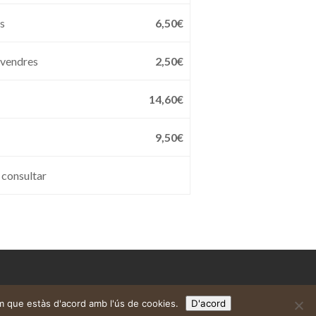
es
6,50€
divendres
2,50€
14,60€
9,50€
 consultar
m que estàs d'acord amb l'ús de cookies.
D'acord