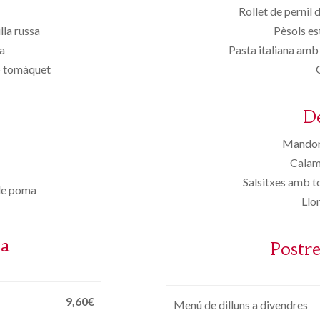
Rollet de pernil 
lla russa
Pèsols e
a
Pasta italiana amb
 o tomàquet
D
Mandon
Calama
Salsitxes amb 
de poma
Llo
sa
Postre
9,60€
Menú de dilluns a divendres