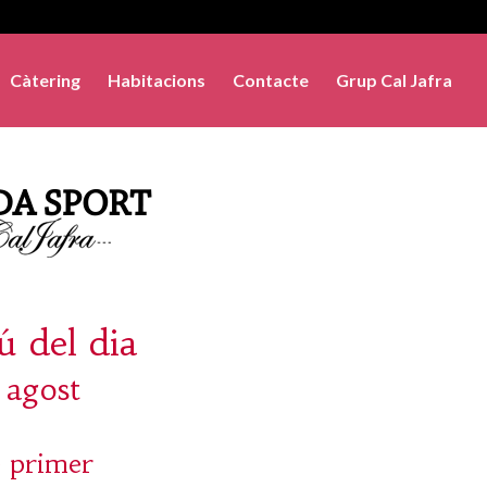
Càtering
Habitacions
Contacte
Grup Cal Jafra
 del dia
 agost
 primer