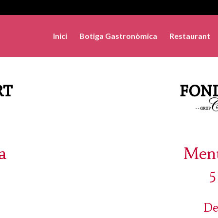
Inici
Botiga Gastronòmica
Restaurant
a
Menú
5
De