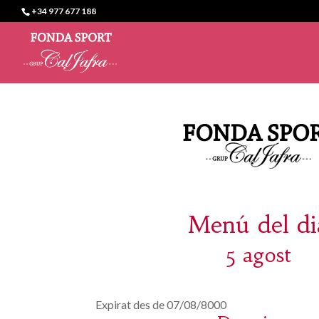
+34 977 677 188
Menú del di
5 agost
Expirat des de 07/08/8000