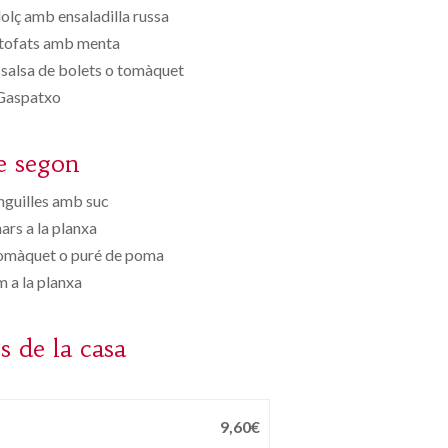
dolç amb ensaladilla russa
stofats amb menta
 salsa de bolets o tomàquet
Gaspatxo
e segon
guilles amb suc
rs a la planxa
tomàquet o puré de poma
m a la planxa
s de la casa
9,60€