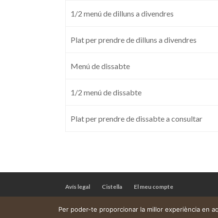
1/2 menú de dilluns a divendres
Plat per prendre de dilluns a divendres
Menú de dissabte
1/2 menú de dissabte
Plat per prendre de dissabte a consultar
Avís legal
Cistella
El meu compte
Per poder-te proporcionar la millor experiència en 
Web construïda per
DeMomentSomTres