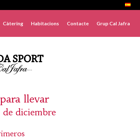
Càtering
Habitacions
Contacte
Grup Cal Jafra
para llevar
2 de diciembre
rimeros