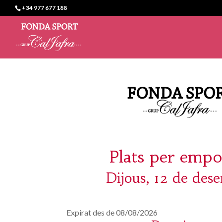
+34 977 677 188
Plats per empo
Dijous, 12 de des
Expirat des de 08/08/2026