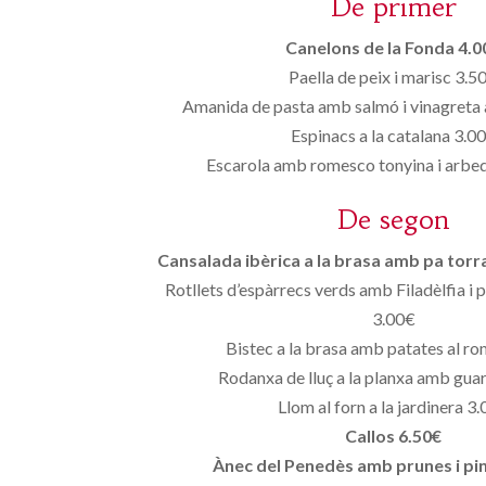
De primer
Canelons de la Fonda 4.0
Paella de peix i marisc 3.5
Amanida de pasta amb salmó i vinagreta
Espinacs a la catalana 3.0
Escarola amb romesco tonyina i arbeq
De segon
Cansalada ibèrica a la brasa amb pa torra
Rotllets d’espàrrecs verds amb Filadèlfia i p
3.00€
Bistec a la brasa amb patates al r
Rodanxa de lluç a la planxa amb gua
Llom al forn a la jardinera 3
Callos 6.50€
Ànec del Penedès amb prunes i pi