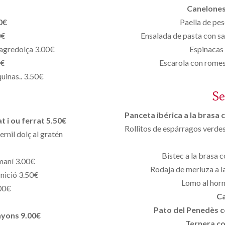
Canelones
0€
Paella de pe
0€
Ensalada de pasta con sa
 agredolça 3.00€
Espinacas 
0€
Escarola con romesc
uinas.. 3.50€
S
Panceta ibérica a la brasa 
t i ou ferrat 5.50€
Rollitos de espárragos verdes
ernil dolç al gratén
Bistec a la brasa 
omaní 3.00€
Rodaja de merluza a l
rnició 3.50€
Lomo al horn
.00€
Ca
Pato del Penedès co
nyons 9.00€
Ternera co