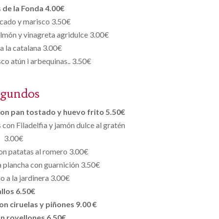
 de la Fonda 4.00€
scado y marisco 3.50€
lmón y vinagreta agridulce 3.00€
a la catalana 3.00€
o atún i arbequinas.. 3.50€
egundos
con pan tostado y huevo frito 5.50€
 con Filadelfia y jamón dulce al gratén
3.00€
con patatas al romero 3.00€
a plancha con guarnición 3.50€
o a la jardinera 3.00€
llos 6.50€
n ciruelas y piñones 9.00 €
n rovellones 6.50€