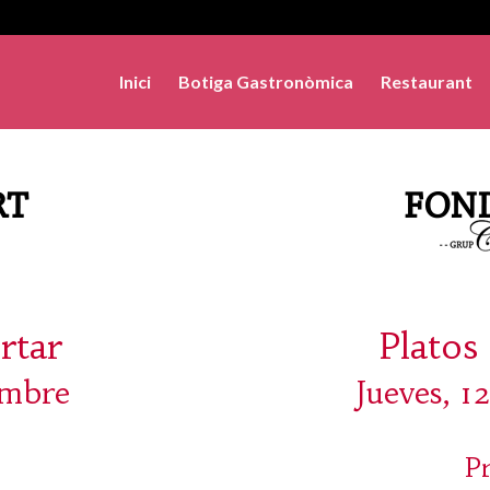
Inici
Botiga Gastronòmica
Restaurant
rtar
Platos 
embre
Jueves, 1
P