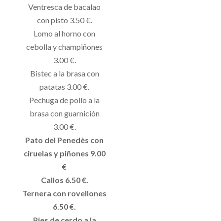
Ventresca de bacalao
con pisto 3.50 €.
Lomo al horno con
cebolla y champiñones
3.00 €.
Bistec a la brasa con
patatas 3.00 €.
Pechuga de pollo a la
brasa con guarnición
3.00 €.
Pato del Penedès con
ciruelas y piñones 9.00
€
Callos 6.50 €.
Ternera con rovellones
6.50 €.
Pies de cerdo a la