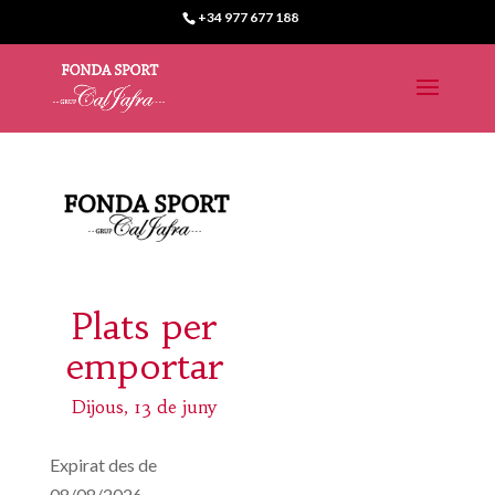
+34 977 677 188
Plats per
emportar
Dijous, 13 de juny
Expirat des de
08/08/2026