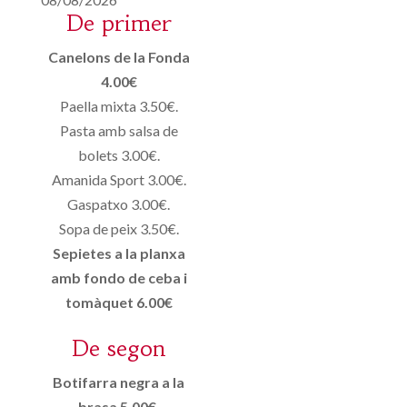
De primer
Canelons de la Fonda
4.00€
Paella mixta 3.50€.
Pasta amb salsa de
bolets 3.00€.
Amanida Sport 3.00€.
Gaspatxo 3.00€.
Sopa de peix 3.50€.
Sepietes a la planxa
amb fondo de ceba i
tomàquet 6.00€
De segon
Botifarra negra a la
brasa 5.00€.