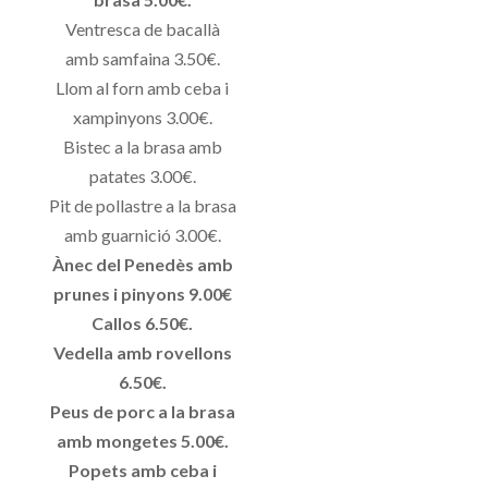
Ventresca de bacallà
amb samfaina 3.50€.
Llom al forn amb ceba i
xampinyons 3.00€.
Bistec a la brasa amb
patates 3.00€.
Pit de pollastre a la brasa
amb guarnició 3.00€.
Ànec del Penedès amb
prunes i pinyons 9.00€
Callos 6.50€.
Vedella amb rovellons
6.50€.
Peus de porc a la brasa
amb mongetes 5.00€.
Popets amb ceba i