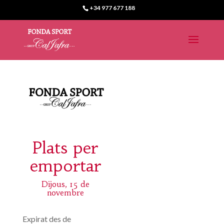
+34 977 677 188
Plats per
emportar
Dijous, 15 de
novembre
Expirat des de