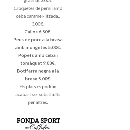
gratinat 3.00€
Croquetes de pernil amb
ceba caramel-litzada..
3.00€.
Callos 6.50€.
Peus de porc a la brasa
amb mongetes 5.00€.
Popets amb ceba i
tomàquet 9.00€.
Botifarra negra a la
brasa 5.00€.
Els plats es podran
acabar i ser substituïts
per altres.