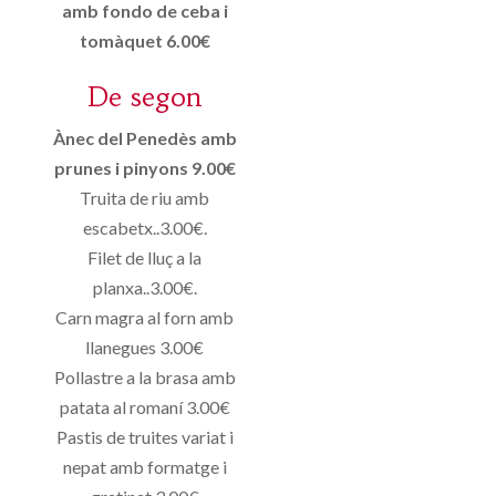
amb fondo de ceba i
tomàquet 6.00€
De segon
Ànec del Penedès amb
prunes i pinyons 9.00€
Truita de riu amb
escabetx..3.00€.
Filet de lluç a la
planxa..3.00€.
Carn magra al forn amb
llanegues 3.00€
Pollastre a la brasa amb
patata al romaní 3.00€
Pastis de truites variat i
nepat amb formatge i