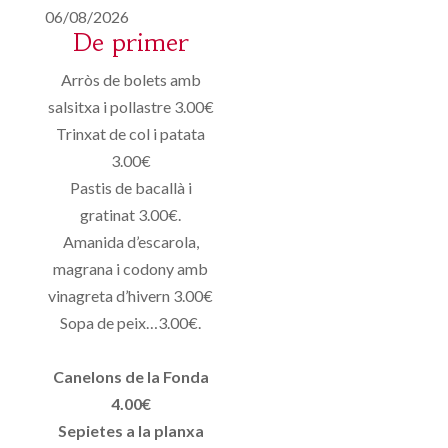
06/08/2026
De primer
Arròs de bolets amb
salsitxa i pollastre 3.00€
Trinxat de col i patata
3.00€
Pastis de bacallà i
gratinat 3.00€.
Amanida d’escarola,
magrana i codony amb
vinagreta d’hivern 3.00€
Sopa de peix…3.00€.
Canelons de la Fonda
4.00€
Sepietes a la planxa