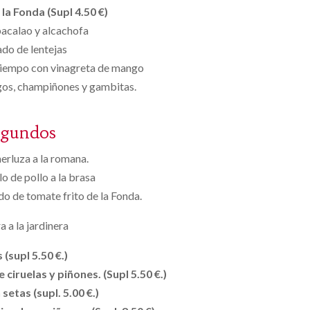
la Fonda (Supl 4.50 €)
bacalao y alcachofa
do de lentejas
 tiempo con vinagreta de mango
gos, champiñones y gambitas.
egundos
merluza a la romana.
 de pollo a la brasa
do de tomate frito de la Fonda.
a a la jardinera
 (supl 5.50 €.)
 ciruelas y piñones. (Supl 5.50 €.)
setas (supl. 5.00 €.)