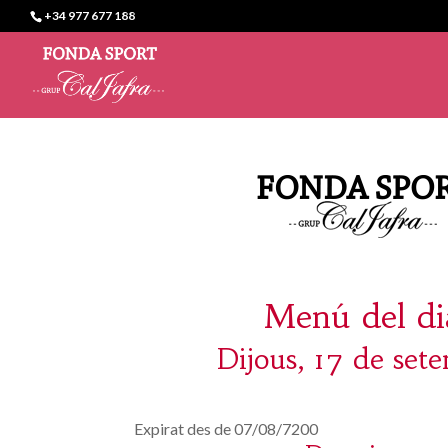
+34 977 677 188
Menú del di
Dijous, 17 de set
Expirat des de 07/08/7200