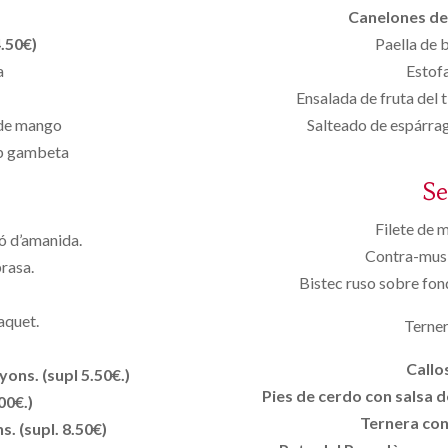
Canelones de 
.50€)
Paella de 
a
Estofa
Ensalada de fruta del
 de mango
Salteado de espárra
mb gambeta
S
Filete de 
ió d’amanida.
Contra-muslo
brasa.
Bistec ruso sobre fon
aquet.
Terner
Callos
ons. (supl 5.50€.)
Pies de cerdo con salsa de
00€.)
Ternera con 
. (supl. 8.50€)