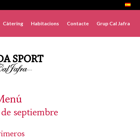
Càtering
Habitacions
Contacte
Grup Cal Jafra
Menú
7 de septiembre
rimeros