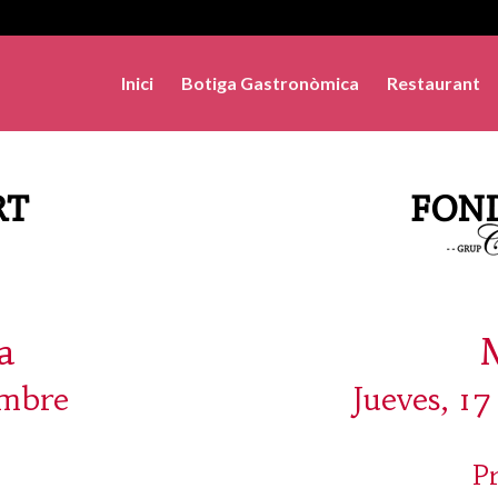
Inici
Botiga Gastronòmica
Restaurant
a
embre
Jueves, 1
P