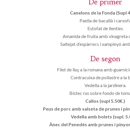
De primer
Canelons de la Fonda (Supl 4
Paella de bacallà i carxof
Estofat de llenties
Amanida de fruita amb vinagreta
Saltejat d’espàrrecs i xampinyó a
De segon
Filet de lluç a la romana amb guarnic
Contracuixa de pollastre a la 
Vedella a la jardinera.
Bistec rus sobre fondo de tom
Callos (supl 5.50€.)
Peus de porc amb salseta de prunes i piny
Vedella amb bolets (supl. 5.
Ànec del Penedès amb prunes i pinyons