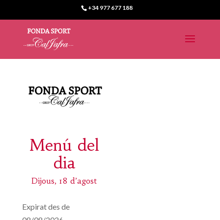
+34 977 677 188
Menú del
dia
Dijous, 18 d’agost
Expirat des de
08/08/2026