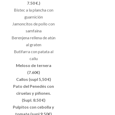
7.50 €.)
Bistec a la plancha con
guarnición
Jamoncitos de pollo con
samfaina
Berenjena rellena de atún
al graten
Butifarra con patata al
caliu
Meloso de ternera
(7.60€)
Callos (supl 5,50 €)
Pato del Penedès con
ciruelas y piñones.
(Supl. 8.50 €)
Pulpitos con cebolla y
tomate (supl 9,50€)