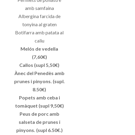
amb samfaina
Albergina farcida de
tonyina al graten
Botifarra amb patata al
caliu
Melós de vedella
(7,60€)
Callos (supl 5,50€)
Ànec del Penedès amb
prunes i pinyons. (supl.
8.50€)
Popets amb ceba i
tomàquet (supl 9,50€)
Peus de porc amb
salseta de prunes i
pinyons. (supl 6.50€.)