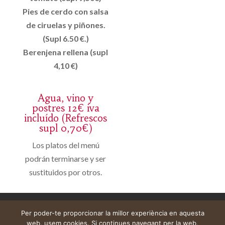
Pies de cerdo con salsa
de ciruelas y piñones.
(Supl 6.50 €.)
Berenjena rellena (supl
4,10 €)
Agua, vino y
postres 12€ iva
incluído (Refrescos
supl 0,70€)
Los platos del menú
podrán terminarse y ser
sustituidos por otros.
Avís legal
Cistella
El meu compte
Per poder-te proporcionar la millor experiència en aquesta
web, usem cookies. Si continues navegant per la web,