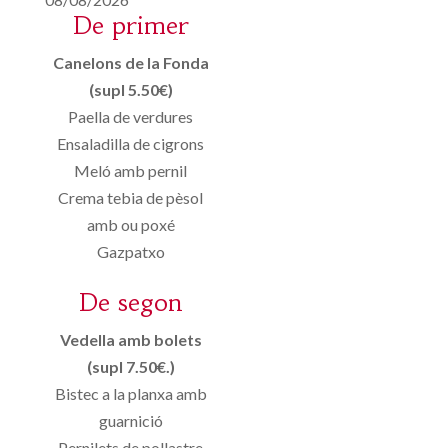
De primer
Canelons de la Fonda
(supl 5.50€)
Paella de verdures
Ensaladilla de cigrons
Meló amb pernil
Crema tebia de pèsol
amb ou poxé
Gazpatxo
De segon
Vedella amb bolets
(supl 7.50€.)
Bistec a la planxa amb
guarnició
Pernilets de pollastre