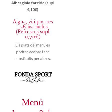
Alberginia farcida (supl
4,10€)
Aigua, vi i postres
12€ iva inclòs
(Refrescos supl
0,70€)
Els plats del menú es
podran acabar i ser
substituïts per altres.
Menú