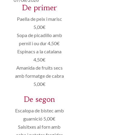
De primer
Paella de peix i marisc
5,00€
Sopa de picadillo amb
pernil i ou dur 4,50€
Espinacs a la catalana
4,50€
Amanida de fruits secs
amb formatge de cabra
5,00€
De segon
Escalopa de bistec amb
guarnició 5,00€
Salsitxes al forn amb
ceba i patates fregides