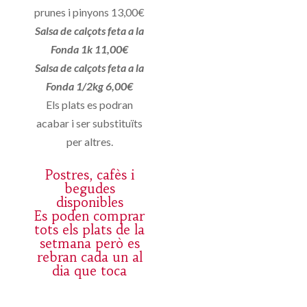
prunes i pinyons 13,00€
Salsa de calçots feta a la
Fonda 1k 11,00€
Salsa de calçots feta a la
Fonda 1/2kg 6,00€
Els plats es podran
acabar i ser substituïts
per altres.
Postres, cafès i
begudes
disponibles
Es poden comprar
tots els plats de la
setmana però es
rebran cada un al
dia que toca