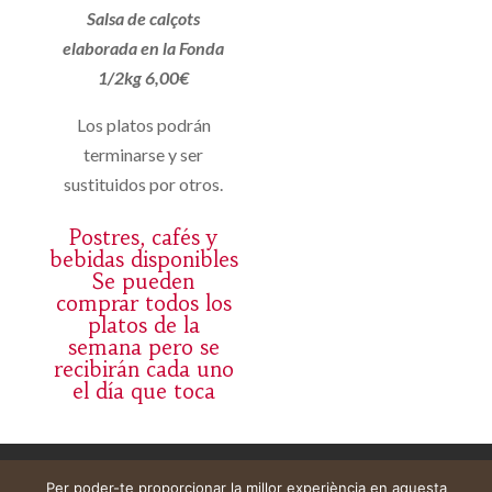
Salsa de calçots
elaborada en la Fonda
1/2kg 6,00€
Los platos podrán
terminarse y ser
sustituidos por otros.
Postres, cafés y
bebidas disponibles
Se pueden
comprar todos los
platos de la
semana pero se
recibirán cada uno
el día que toca
Avís legal
Cistella
El meu compte
Per poder-te proporcionar la millor experiència en aquesta