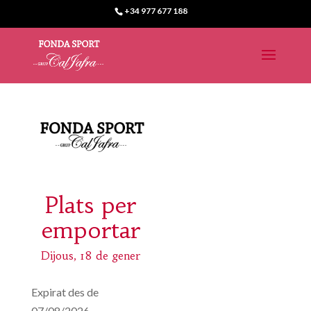
+34 977 677 188
Plats per
emportar
Dijous, 18 de gener
Expirat des de
07/08/2026