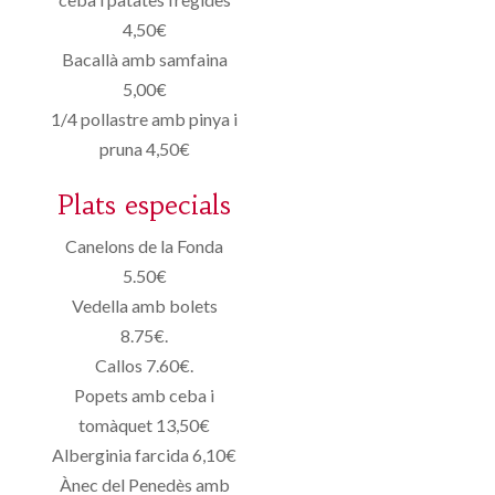
4,50€
Bacallà amb samfaina
5,00€
1/4 pollastre amb pinya i
pruna 4,50€
Plats especials
Canelons de la Fonda
5.50€
Vedella amb bolets
8.75€.
Callos 7.60€.
Popets amb ceba i
tomàquet 13,50€
Alberginia farcida 6,10€
Ànec del Penedès amb