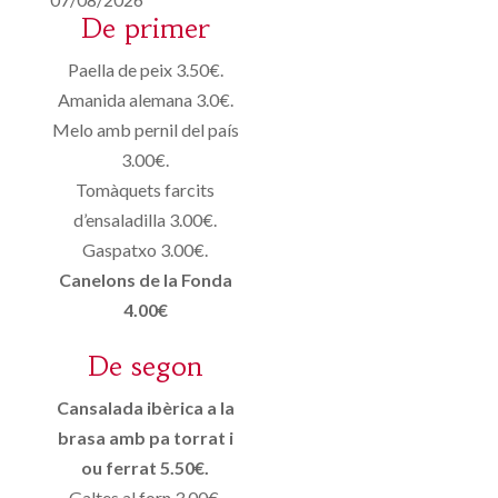
De primer
Paella de peix 3.50€.
Amanida alemana 3.0€.
Melo amb pernil del país
3.00€.
Tomàquets farcits
d’ensaladilla 3.00€.
Gaspatxo 3.00€.
Canelons de la Fonda
4.00€
De segon
Cansalada ibèrica a la
brasa amb pa torrat i
ou ferrat 5.50€.
Galtes al forn 3.00€.