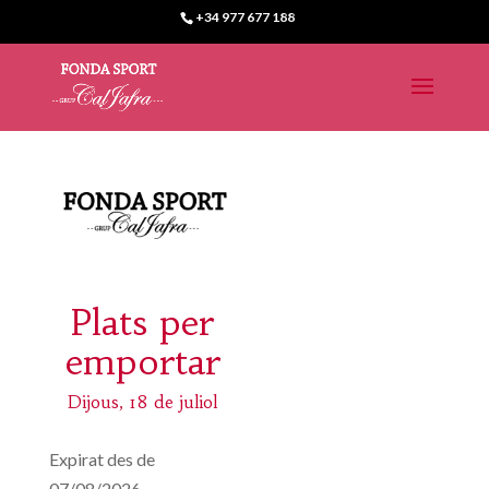
+34 977 677 188
Plats per
emportar
Dijous, 18 de juliol
Expirat des de
07/08/2026