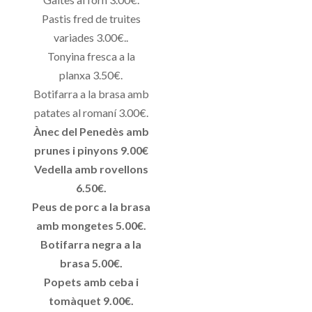
Pastis fred de truites
variades 3.00€..
Tonyina fresca a la
planxa 3.50€.
Botifarra a la brasa amb
patates al romaní 3.00€.
Ànec del Penedès amb
prunes i pinyons 9.00€
Vedella amb rovellons
6.50€.
Peus de porc a la brasa
amb mongetes 5.00€.
Botifarra negra a la
brasa 5.00€.
Popets amb ceba i
tomàquet 9.00€.