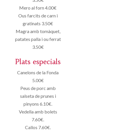
Mero al forn 4.00€
Ous farcits de carn i
gratinats 3.50€
Magra amb tomàquet,
patates palla i ou ferrat
3.50€
Plats especials
Canelons de la Fonda
5.00€
Peus de porc amb
salseta de prunes i
pinyons 6.10€.
Vedella amb bolets
7.60€.
Callos 7.60€.