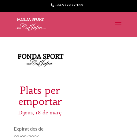
+34 977 677 188
Plats per
emportar
Dijous, 18 de març
Expirat des de
08/08/2026