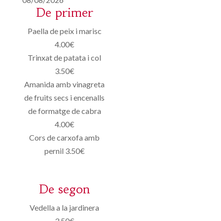
De primer
Paella de peix i marisc
4.00€
Trinxat de patata i col
3.50€
Amanida amb vinagreta
de fruits secs i encenalls
de formatge de cabra
4.00€
Cors de carxofa amb
pernil 3.50€
De segon
Vedella a la jardinera
3.50€