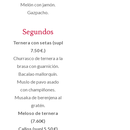
Melón con jamón.
Gazpacho.
Segundos
Ternera con setas (supl
7.50 €.)
Churrasco de ternera a la
brasa con guarnición.
Bacalao mallorquín.
Muslo de pavo asado
con champiñones.
Musaka de berenjena al
gratén.
Meloso de ternera
(7.60€)
Callos (supl 5,50 €)