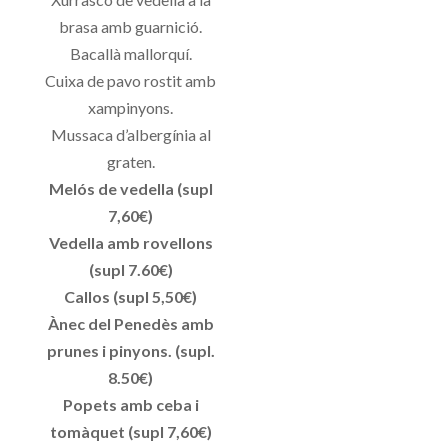
brasa amb guarnició.
Bacallà mallorquí.
Cuixa de pavo rostit amb
xampinyons.
Mussaca d’albergínia al
graten.
Melós de vedella (supl
7,60€)
Vedella amb rovellons
(supl 7.60€)
Callos (supl 5,50€)
Ànec del Penedès amb
prunes i pinyons. (supl.
8.50€)
Popets amb ceba i
tomàquet (supl 7,60€)