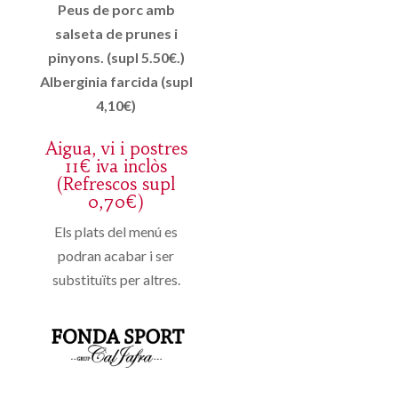
Peus de porc amb
salseta de prunes i
pinyons. (supl 5.50€.)
Alberginia farcida (supl
4,10€)
Aigua, vi i postres
11€ iva inclòs
(Refrescos supl
0,70€)
Els plats del menú es
podran acabar i ser
substituïts per altres.