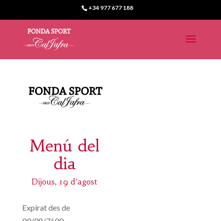
+34 977 677 188
Menú del
dia
Dijous, 19 d’agost
Expirat des de
09/08/7600