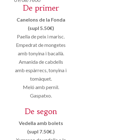
De primer
Canelons de la Fonda
(supl 5.50€)
Paella de peix i marisc.
Empedrat de mongetes
amb tonyina i bacallà.
Amanida de cabdells
amb espàrrecs, tonyina i
tomàquet.
Meló amb pernil.
Gaspatxo.
De segon
Vedella amb bolets
(supl 7.50€.)
Xurrasco de vedella a la