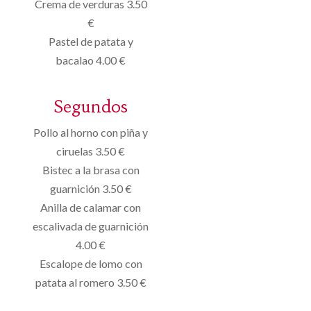
Crema de
verduras
3.50
€
Pastel de
patata
y
bacalao
4.00 €
Segundos
Pollo al horno con
piña y
ciruelas
3.50 €
Bistec a la brasa con
guarnición
3.50 €
Anilla de
calamar con
escalivada
de guarnición
4.00 €
Escalope
de lomo con
patata
al romero
3.50 €