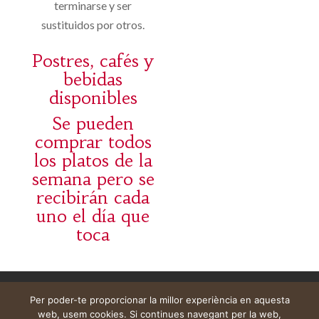
terminarse y ser
sustituidos por otros.
Postres, cafés y
bebidas
disponibles
Se pueden
comprar todos
los platos de la
semana pero se
recibirán cada
uno el día que
toca
Avís legal
Cistella
El meu compte
Per poder-te proporcionar la millor experiència en aquesta
web, usem cookies. Si continues navegant per la web,