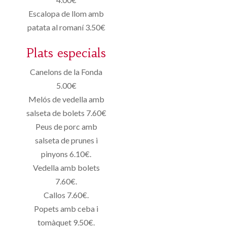
Escalopa de llom amb
patata al romaní 3.50€
Plats especials
Canelons de la Fonda
5.00€
Melós de vedella amb
salseta de bolets 7.60€
Peus de porc amb
salseta de prunes i
pinyons 6.10€.
Vedella amb bolets
7.60€.
Callos 7.60€.
Popets amb ceba i
tomàquet 9.50€.