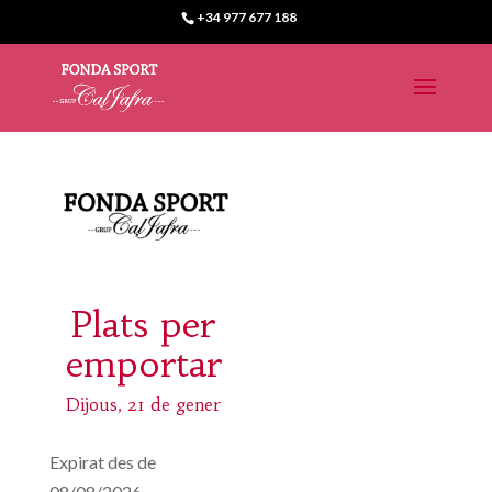
+34 977 677 188
Plats per
emportar
Dijous, 21 de gener
Expirat des de
08/08/2026