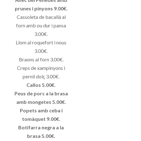
prunes i pinyons 9.00€.
Cassoleta de bacallà al
forn amb ou dur i pansa
3.00€.
Llom al roquefort i nous
3.00€.
Braons al forn 3.00€.
Creps de xampinyons i
pernil dolç 3.00€.
Callos 5.00€.
Peus de porc a la brasa
amb mongetes 5.00€.
Popets amb ceba i
tomàquet 9.00€.
Botifarra negra a la
brasa 5.00€.