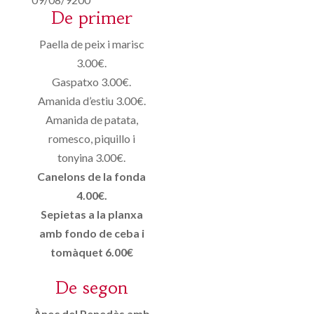
De primer
Paella de peix i marisc
3.00€.
Gaspatxo 3.00€.
Amanida d’estiu 3.00€.
Amanida de patata,
romesco, piquillo i
tonyina 3.00€.
Canelons de la fonda
4.00€.
Sepietas a la planxa
amb fondo de ceba i
tomàquet 6.00€
De segon
Ànec del Penedès amb