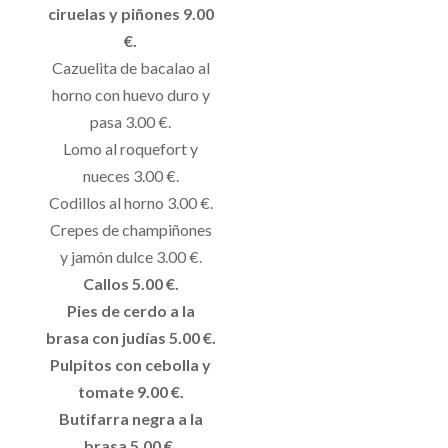
ciruelas y piñones 9.00
€.
Cazuelita de bacalao al
horno con huevo duro y
pasa 3.00 €.
Lomo al roquefort y
nueces 3.00 €.
Codillos al horno 3.00 €.
Crepes de champiñones
y jamón dulce 3.00 €.
Callos 5.00 €.
Pies de cerdo a la
brasa con judías 5.00 €.
Pulpitos con cebolla y
tomate 9.00 €.
Butifarra negra a la
brasa 5.00 €.