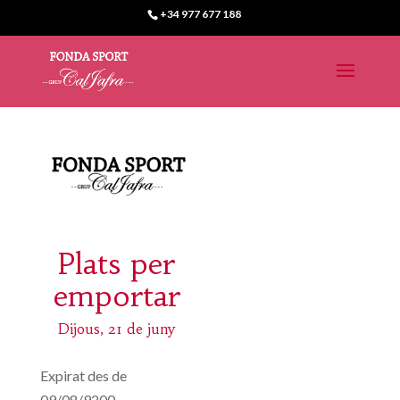
+34 977 677 188
Plats per
emportar
Dijous, 21 de juny
Expirat des de
09/08/9200