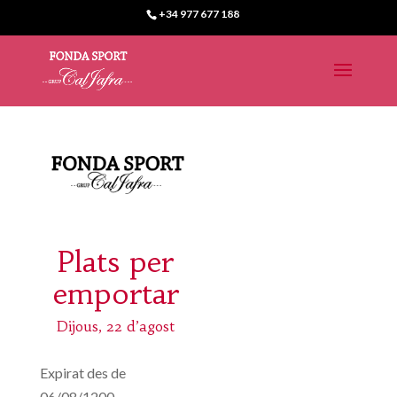
+34 977 677 188
Plats per
emportar
Dijous, 22 d’agost
Expirat des de
06/08/1200