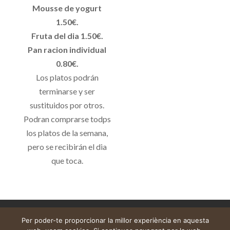
Mousse de yogurt
1.50€.
Fruta del dia 1.50€.
Pan racion individual
0.80€.
Los platos podrán
terminarse y ser
sustituidos por otros.
Podran comprarse todps
los platos de la semana,
pero se recibirán el dia
que toca.
Avís legal
Cistella
El meu compte
Per poder-te proporcionar la millor experiència en aquesta