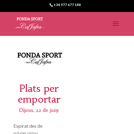
+34 977 677 188
Plats per
emportar
Dijous, 22 de juny
Expirat des de
07/08/2026