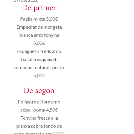
De primer
Paella mixta 5,00€
Empedrat de mongeta
blanca amb tonyina
5,00€
Espaguetis freds amb
bacallà esqueixat,
tomàquet natural i pesto
5,00€
De segon
Pollastre al forn amb
ceba i poma 4,50€
Tonyina fresca a la
planxa sobre fondo de
salsa de tomàquet 5,00€