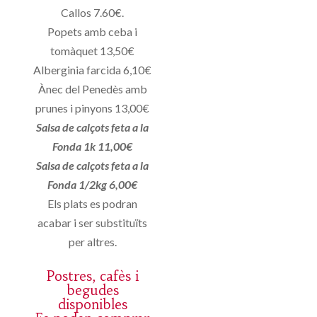
Callos 7.60€.
Popets amb ceba i
tomàquet 13,50€
Alberginia farcida 6,10€
Ànec del Penedès amb
prunes i pinyons 13,00€
Salsa de calçots feta a la
Fonda 1k 11,00€
Salsa de calçots feta a la
Fonda 1/2kg 6,00€
Els plats es podran
acabar i ser substituïts
per altres.
Postres, cafès i
begudes
disponibles