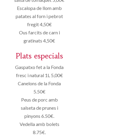
Escalopa de llom amb
patates al forn i pebrot
fregit 4,50€
Ous farcits de carn i
gratinats 4,50€
Plats especials
Gaspatxo fet a la Fonda
fresc i natural 1L 5,00€
Canelons de la Fonda
5.50€
Peus de porc amb
salseta de prunes i
pinyons 6.50€.
Vedella amb bolets
8.75€.