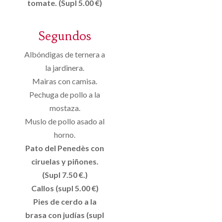
tomate. (Supl 5.00 €)
Segundos
Albóndigas de ternera a
la jardinera.
Mairas con camisa.
Pechuga de pollo a la
mostaza.
Muslo de pollo asado al
horno.
Pato del Penedès con
ciruelas y piñones.
(Supl 7.50 €.)
Callos (supl 5.00 €)
Pies de cerdo a la
brasa con judías (supl