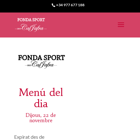
+34 977 677 188
Menú del
dia
Dijous, 22 de
novembre
Expirat des de