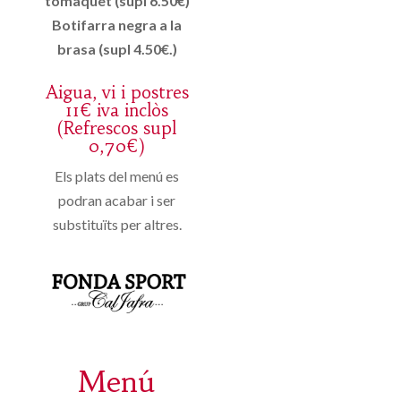
tomàquet (supl 6.50€)
Botifarra negra a la
brasa (supl 4.50€.)
Aigua, vi i postres
11€ iva inclòs
(Refrescos supl
0,70€)
Els plats del menú es
podran acabar i ser
substituïts per altres.
Menú