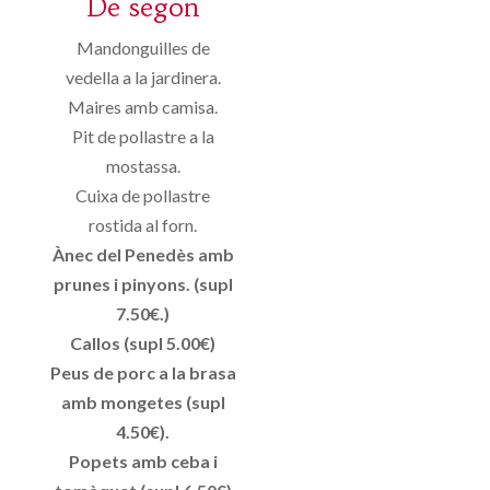
De segon
Mandonguilles de
vedella a la jardinera.
Maires amb camisa.
Pit de pollastre a la
mostassa.
Cuixa de pollastre
rostida al forn.
Ànec del Penedès amb
prunes i pinyons. (supl
7.50€.)
Callos (supl 5.00€)
Peus de porc a la brasa
amb mongetes (supl
4.50€).
Popets amb ceba i