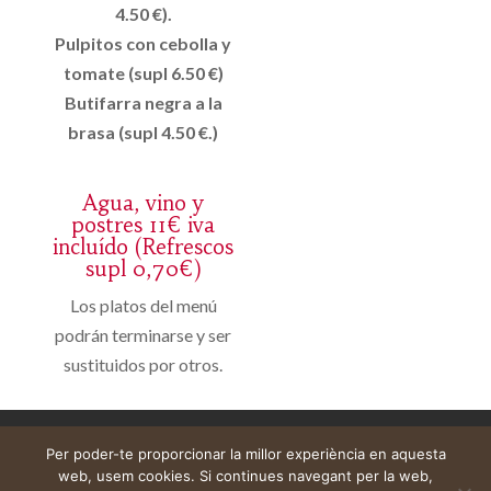
4.50 €).
Pulpitos con cebolla y
tomate (supl 6.50 €)
Butifarra negra a la
brasa (supl 4.50 €.)
Agua, vino y
postres 11€ iva
incluído (Refrescos
supl 0,70€)
Los platos del menú
podrán terminarse y ser
sustituidos por otros.
Avís legal
Cistella
El meu compte
Per poder-te proporcionar la millor experiència en aquesta
web, usem cookies. Si continues navegant per la web,