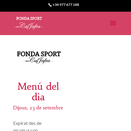
+34 977 677 188
Menú del
dia
Dijous, 23 de setembre
Expirat des de
08/08/1600