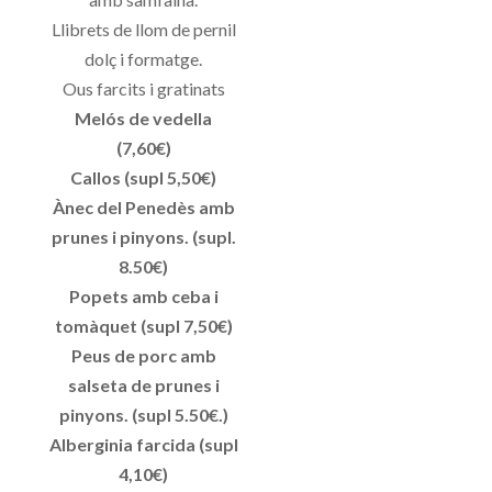
Llibrets de llom de pernil
dolç i formatge.
Ous farcits i gratinats
Melós de vedella
(7,60€)
Callos (supl 5,50€)
Ànec del Penedès amb
prunes i pinyons. (supl.
8.50€)
Popets amb ceba i
tomàquet (supl 7,50€)
Peus de porc amb
salseta de prunes i
pinyons. (supl 5.50€.)
Alberginia farcida (supl
4,10€)