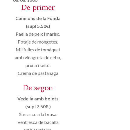
De primer
Canelons de la Fonda
(supl 5.50€)
Paella de peix i marisc.
Potaje de mongetes.
Mil fulles de tomàquet
amb vinagreta de ceba,
pruna i seitó.
Crema de pastanaga
De segon
Vedella amb bolets
(supl 7.50€.)
Xurrasco a la brasa.
Ventresca de bacallà
amb samfaina.