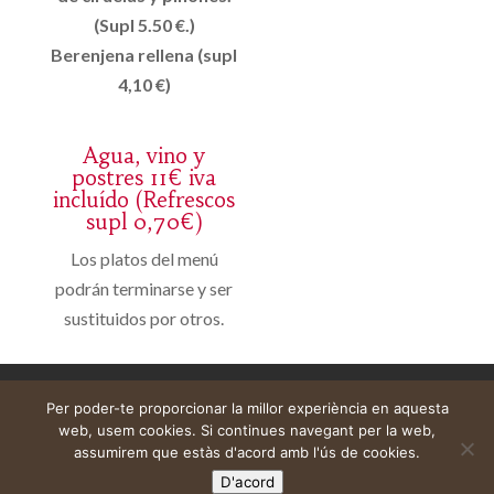
(Supl 5.50 €.)
Berenjena rellena (supl
4,10 €)
Agua, vino y
postres 11€ iva
incluído (Refrescos
supl 0,70€)
Los platos del menú
podrán terminarse y ser
sustituidos por otros.
Avís legal
Cistella
El meu compte
Per poder-te proporcionar la millor experiència en aquesta
web, usem cookies. Si continues navegant per la web,
assumirem que estàs d'acord amb l'ús de cookies.
D'acord
Web construïda per
DeMomentSomTres