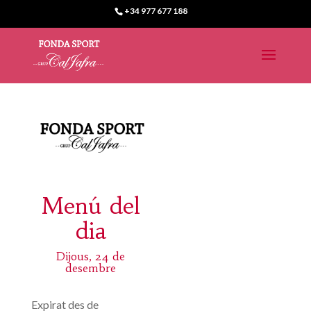
+34 977 677 188
Menú del
dia
Dijous, 24 de
desembre
Expirat des de