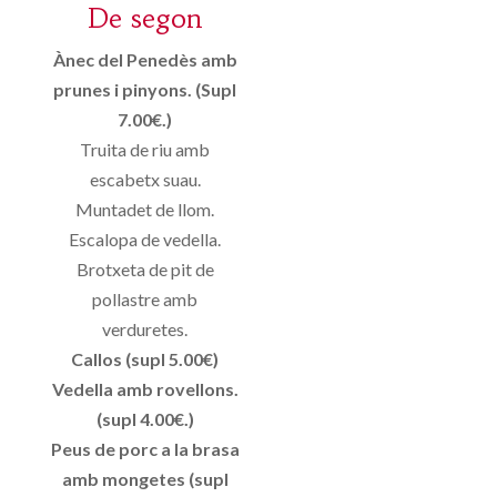
De segon
Ànec del Penedès amb
prunes i pinyons. (Supl
7.00€.)
Truita de riu amb
escabetx suau.
Muntadet de llom.
Escalopa de vedella.
Brotxeta de pit de
pollastre amb
verduretes.
Callos (supl 5.00€)
Vedella amb rovellons.
(supl 4.00€.)
Peus de porc a la brasa
amb mongetes (supl