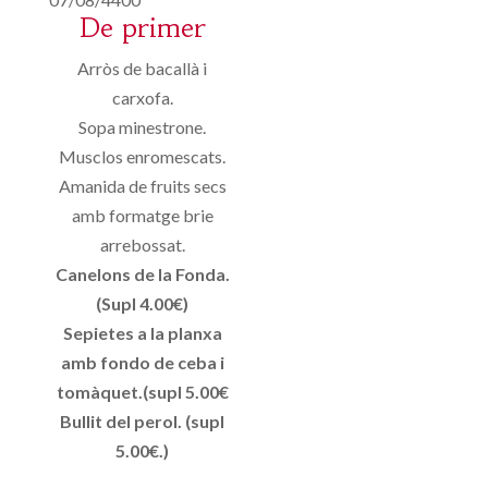
De primer
Arròs de bacallà i
carxofa.
Sopa minestrone.
Musclos enromescats.
Amanida de fruits secs
amb formatge brie
arrebossat.
Canelons de la Fonda.
(Supl 4.00€)
Sepietes a la planxa
amb fondo de ceba i
tomàquet.(supl 5.00€
Bullit del perol. (supl
5.00€.)