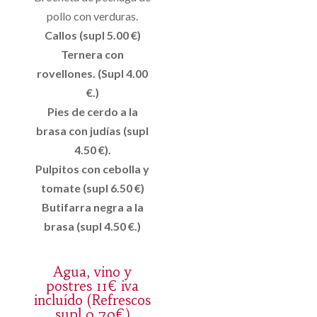
pollo con verduras.
Callos (supl 5.00 €)
Ternera con
rovellones. (Supl 4.00
€.)
Pies de cerdo a la
brasa con judías (supl
4.50 €).
Pulpitos con cebolla y
tomate (supl 6.50 €)
Butifarra negra a la
brasa (supl 4.50 €.)
Agua, vino y
postres 11€ iva
incluído (Refrescos
supl 0,70€)