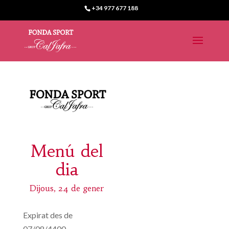
+34 977 677 188
Menú del
dia
Dijous, 24 de gener
Expirat des de
07/08/4400