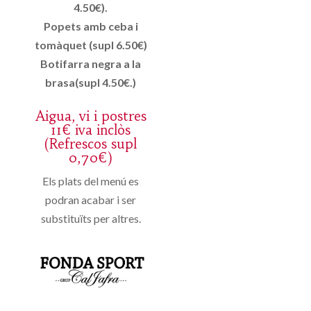
4.50€).
Popets amb ceba i
tomàquet (supl 6.50€)
Botifarra negra a la
brasa(supl 4.50€.)
Aigua, vi i postres
11€ iva inclòs
(Refrescos supl
0,70€)
Els plats del menú es
podran acabar i ser
substituïts per altres.