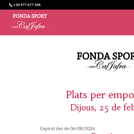
+34 977 677 188
Plats per empo
Dijous, 25 de fe
Expirat des de 06/08/2026