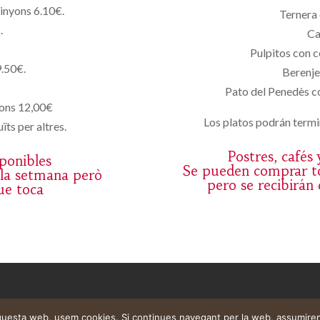
pinyons 6.10€.
Ternera 
.
Ca
Pulpitos con c
.50€.
Berenje
Pato del Penedès co
yons 12,00€
Los platos podrán termin
ïts per altres.
Postres, cafés
sponibles
Se pueden comprar to
 la setmana però
pero se recibirán
ue toca
aquesta web, usem cookies. Si continues navegant per la web, assumire