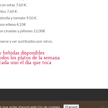
con setas 7.60 €.
llos 7.60 €.
ebolla y tomate 9.50 €.
na rellena 4,10€
n ciruelas y piñones 12,00€
arse y ser sustituidos por otros.
 y bebidas disponibles
dos los platos de la semana
 cada uno el día que toca
m que estàs d'acord amb l'ús de cookies.
D'acord