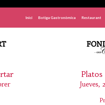
Inici
Botiga Gastronòmica
Restaurant
rtar
Platos 
brer
Jueves, 
P