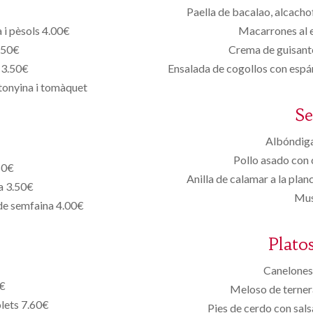
Paella de bacalao, alcacho
 i pèsols 4.00€
Macarrones al e
3.50€
Crema de guisant
 3.50€
Ensalada de cogollos con espár
tonyina i tomàquet
S
Albóndiga
Pollo asado con 
50€
Anilla de calamar a la pla
a 3.50€
Mus
 de semfaina 4.00€
Plato
Canelones 
0€
Meloso de ternera
lets 7.60€
Pies de cerdo con sals