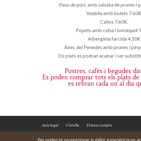
Peus de porc amb salseta de prunes i 
Vedella amb bolets 7.60€
Callos 7.60€.
Popets amb ceba i tomàquet 9
Alberginia farcida 4,10€
Ànec del Penedès amb prunes i pin
Els plats es podran acabar i ser substitu
Postres, cafès i begudes di
Es poden comprar tots els plats de
es rebran cada un al dia q
Avís legal
Cistella
El meu compte
Per poder-te proporcionar la millor experiència en 