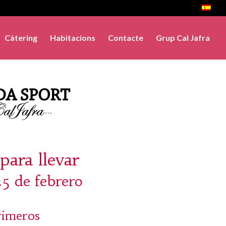
Càtering
Habitacions
Contacte
Grup Cal Jafra
para llevar
25 de febrero
rimeros