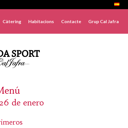
Càtering
Habitacions
Contacte
Grup Cal Jafra
Menú
 26 de enero
rimeros