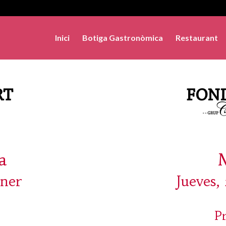
Inici
Botiga Gastronòmica
Restaurant
a
ener
Jueves,
P