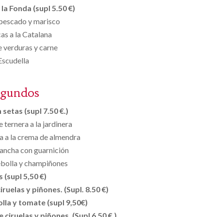
la Fonda (supl 5.50 €)
 pescado y marisco
as a la Catalana
 verduras y carne
Escudella
egundos
setas (supl 7.50 €.)
 ternera a la jardinera
a a la crema de almendra
plancha con guarnición
bolla y champiñones
s (supl 5,50 €)
ruelas y piñones. (Supl. 8.50 €)
lla y tomate (supl 9,50€)
 ciruelas y piñones. (Supl 6.50 €.)