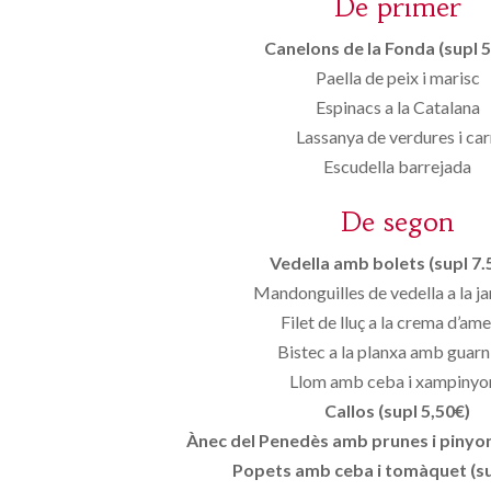
De primer
Canelons de la Fonda (supl 5
Paella de peix i marisc
Espinacs a la Catalana
Lassanya de verdures i ca
Escudella barrejada
De segon
Vedella amb bolets (supl 7.
Mandonguilles de vedella a la ja
Filet de lluç a la crema d’ame
Bistec a la planxa amb guarn
Llom amb ceba i xampinyo
Callos (supl 5,50€)
Ànec del Penedès amb prunes i pinyons
Popets amb ceba i tomàquet (su