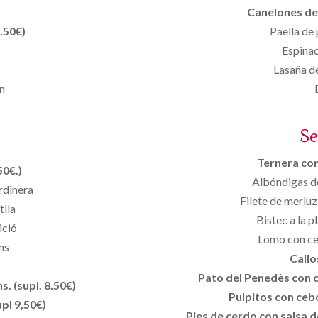
Canelones de 
.50€)
Paella de
Espinac
Lasaña de
rn
S
Ternera con 
50€.)
Albóndigas de
rdinera
Filete de merluz
tlla
Bistec a la 
ició
Lomo con ce
ns
Callo
Pato del Penedès con ci
. (supl. 8.50€)
Pulpitos con cebo
pl 9,50€)
Pies de cerdo con salsa de