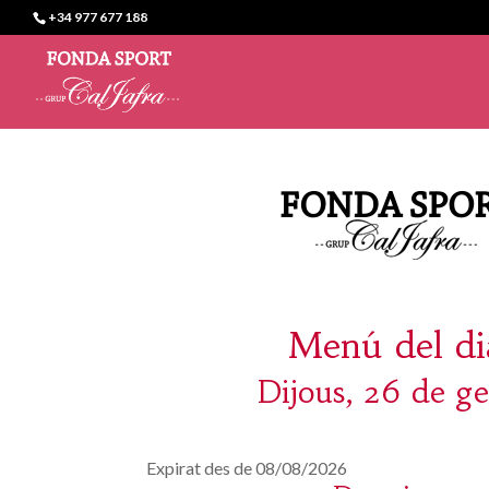
+34 977 677 188
Menú del di
Dijous, 26 de g
Expirat des de 08/08/2026