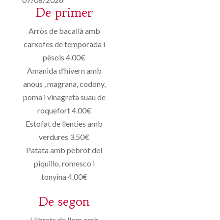
De primer
Arròs de bacallà amb
carxofes de temporada i
pèsols 4.00€
Amanida d’hivern amb
anous , magrana, codony,
poma i vinagreta suau de
roquefort 4.00€
Estofat de llenties amb
verdures 3.50€
Patata amb pebrot del
piquillo, romesco i
tonyina 4.00€
De segon
Llibrets de llom amb