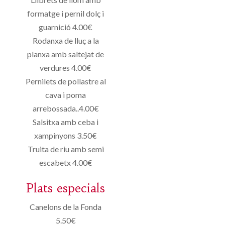
formatge i pernil dolç i
guarnició 4.00€
Rodanxa de lluç a la
planxa amb saltejat de
verdures 4.00€
Pernilets de pollastre al
cava i poma
arrebossada..4.00€
Salsitxa amb ceba i
xampinyons 3.50€
Truita de riu amb semi
escabetx 4.00€
Plats especials
Canelons de la Fonda
5.50€