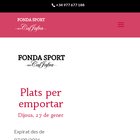
+34 977 677 188
Plats per
emportar
Dijous, 27 de gener
Expirat des de
07/08/2026