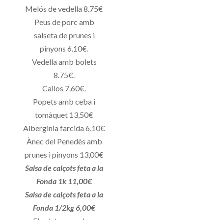
Melós de vedella 8.75€
Peus de porc amb
salseta de prunes i
pinyons 6.10€.
Vedella amb bolets
8.75€.
Callos 7.60€.
Popets amb ceba i
tomàquet 13,50€
Alberginia farcida 6,10€
Ànec del Penedès amb
prunes i pinyons 13,00€
Salsa de calçots feta a la
Fonda 1k 11,00€
Salsa de calçots feta a la
Fonda 1/2kg 6,00€