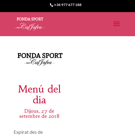
+34 977 677 188
Menú del
dia
Dijous, 27 de
setembre de 2018
Expirat des de