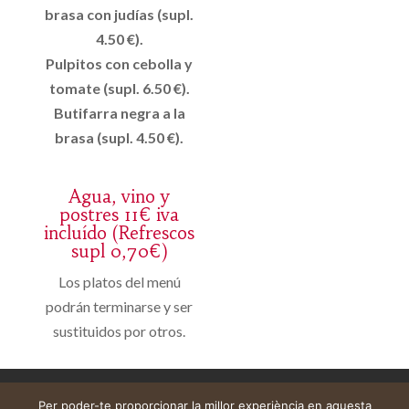
brasa con judías (supl.
4.50 €).
Pulpitos con cebolla y
tomate (supl. 6.50 €).
Butifarra negra a la
brasa (supl. 4.50 €).
Agua, vino y
postres 11€ iva
incluído (Refrescos
supl 0,70€)
Los platos del menú
podrán terminarse y ser
sustituidos por otros.
Avís legal
Cistella
El meu compte
Per poder-te proporcionar la millor experiència en aquesta