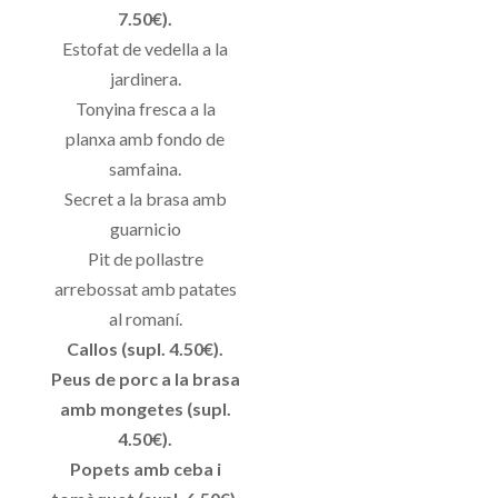
7.50€).
Estofat de vedella a la
jardinera.
Tonyina fresca a la
planxa amb fondo de
samfaina.
Secret a la brasa amb
guarnicio
Pit de pollastre
arrebossat amb patates
al romaní.
Callos (supl. 4.50€).
Peus de porc a la brasa
amb mongetes (supl.
4.50€).
Popets amb ceba i