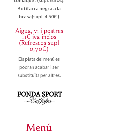
tomàquet (supl. 6.50€).
Botifarra negra a la
brasa(supl. 4.50€.)
Aigua, vi i postres
11€ iva inclòs
(Refrescos supl
0,70€)
Els plats del menú es
podran acabar i ser
substituïts per altres.
Menú