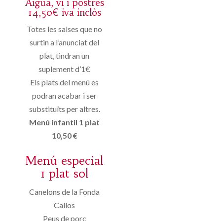
Aigua, vi i postres
14,50€ iva inclòs
Totes les salses que no
surtin a l’anunciat del
plat, tindran un
suplement d’1€
Els plats del menú es
podran acabar i ser
substituïts per altres.
Menú infantil 1 plat
10,50 €
Menú especial
1 plat sol
Canelons de la Fonda
Callos
Peus de porc