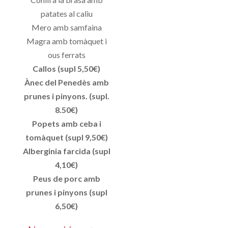
patates al caliu
Mero amb samfaina
Magra amb tomàquet i
ous ferrats
Callos (supl 5,50€)
Ànec del Penedès amb
prunes i pinyons. (supl.
8.50€)
Popets amb ceba i
tomàquet (supl 9,50€)
Alberginia farcida (supl
4,10€)
Peus de porc amb
prunes i pinyons (supl
6,50€)