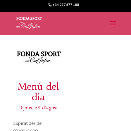
+34 977 677 188
Menú del
dia
Dijous, 28 d’agost
Expirat des de
07/08/5600