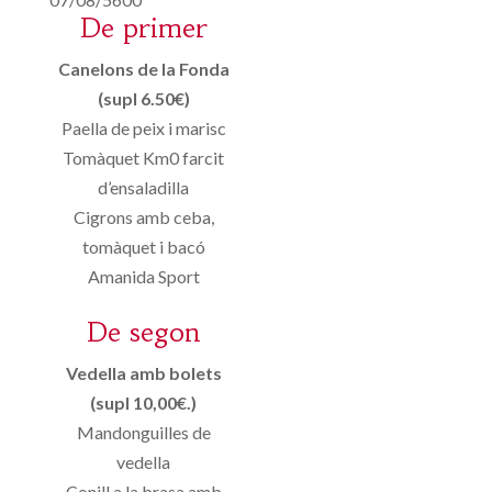
De primer
Canelons de la Fonda
(supl 6.50€)
Paella de peix i marisc
Tomàquet Km0 farcit
d’ensaladilla
Cigrons amb ceba,
tomàquet i bacó
Amanida Sport
De segon
Vedella amb bolets
(supl 10,00€.)
Mandonguilles de
vedella
Conill a la brasa amb