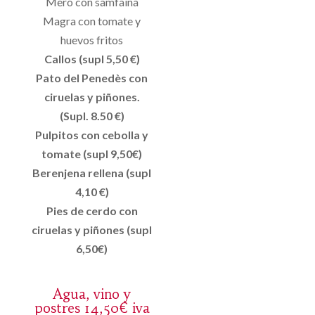
Mero con samfaina
Magra con tomate y
huevos fritos
Callos (supl 5,50 €)
Pato del Penedès con
ciruelas y piñones.
(Supl. 8.50 €)
Pulpitos con cebolla y
tomate (supl 9,50€)
Berenjena rellena (supl
4,10 €)
Pies de cerdo con
ciruelas y piñones (supl
6,50€)
Agua, vino y
postres 14,50€ iva