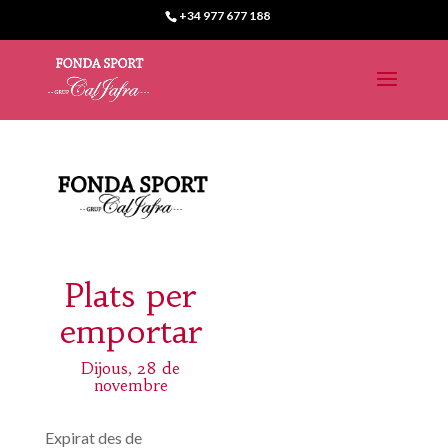
+34 977 677 188
Plats per
emportar
Dijous, 28 de
novembre
Expirat des de