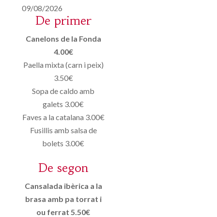
09/08/2026
De primer
Canelons de la Fonda
4.00€
Paella mixta (carn i peix)
3.50€
Sopa de caldo amb
galets 3.00€
Faves a la catalana 3.00€
Fusillis amb salsa de
bolets 3.00€
De segon
Cansalada ibèrica a la
brasa amb pa torrat i
ou ferrat 5.50€