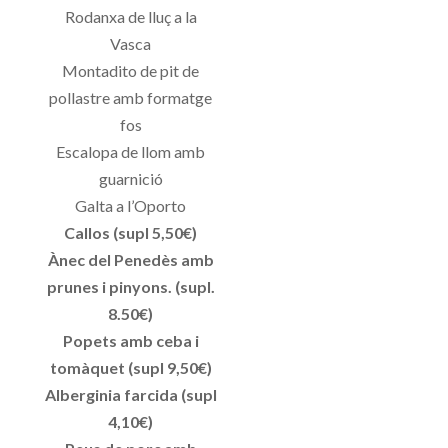
Rodanxa de lluç a la
Vasca
Montadito de pit de
pollastre amb formatge
fos
Escalopa de llom amb
guarnició
Galta a l’Oporto
Callos (supl 5,50€)
Ànec del Penedès amb
prunes i pinyons. (supl.
8.50€)
Popets amb ceba i
tomàquet (supl 9,50€)
Alberginia farcida (supl
4,10€)