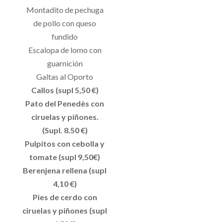
Montadito de pechuga
de pollo con queso
fundido
Escalopa de lomo con
guarnición
Galtas al Oporto
Callos (supl 5,50 €)
Pato del Penedès con
ciruelas y piñones.
(Supl. 8.50 €)
Pulpitos con cebolla y
tomate (supl 9,50€)
Berenjena rellena (supl
4,10 €)
Pies de cerdo con
ciruelas y piñones (supl