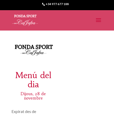
+34 977 677 188
Menú del
dia
Dijous, 28 de
novembre
Expirat des de