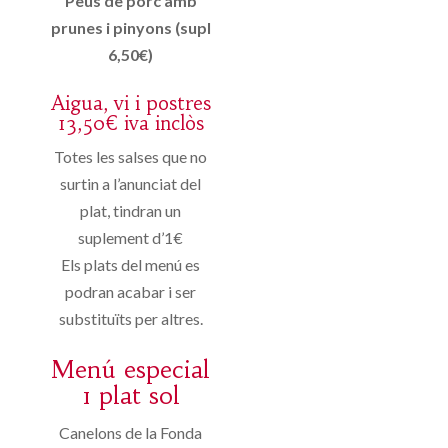
Peus de porc amb
prunes i pinyons (supl
6,50€)
Aigua, vi i postres
13,50€ iva inclòs
Totes les salses que no
surtin a l’anunciat del
plat, tindran un
suplement d’1€
Els plats del menú es
podran acabar i ser
substituïts per altres.
Menú especial
1 plat sol
Canelons de la Fonda