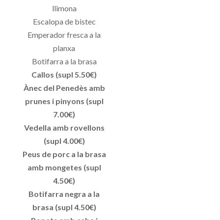
llimona
Escalopa de bistec
Emperador fresca a la
planxa
Botifarra a la brasa
Callos (supl 5.50€)
Ànec del Penedès amb
prunes i pinyons (supl
7.00€)
Vedella amb rovellons
(supl 4.00€)
Peus de porc a la brasa
amb mongetes (supl
4.50€)
Botifarra negra a la
brasa (supl 4.50€)