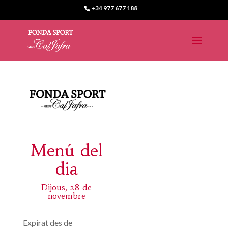
+34 977 677 188
Menú del
dia
Dijous, 28 de
novembre
Expirat des de