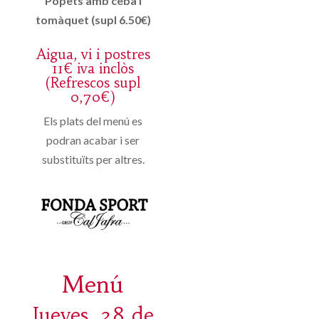
Popets amb ceba i
tomàquet (supl 6.50€)
Aigua, vi i postres
11€ iva inclòs
(Refrescos supl
0,70€)
Els plats del menú es
podran acabar i ser
substituïts per altres.
Menú
Jueves, 28 de