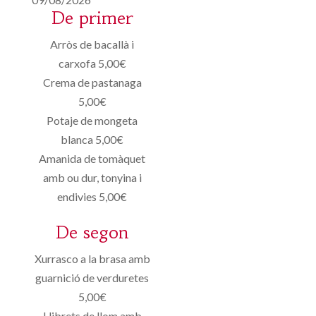
De primer
Arròs de bacallà i
carxofa 5,00€
Crema de pastanaga
5,00€
Potaje de mongeta
blanca 5,00€
Amanida de tomàquet
amb ou dur, tonyina i
endivies 5,00€
De segon
Xurrasco a la brasa amb
guarnició de verduretes
5,00€
Llibrets de llom amb