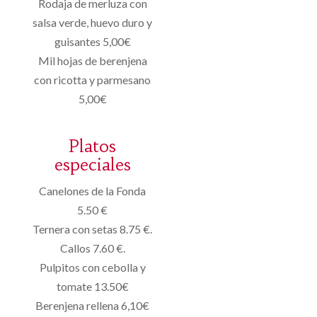
Rodaja de merluza con
salsa verde, huevo duro y
guisantes 5,00€
Mil hojas de berenjena
con ricotta y parmesano
5,00€
Platos
especiales
Canelones de la Fonda
5.50 €
Ternera con setas 8.75 €.
Callos 7.60 €.
Pulpitos con cebolla y
tomate 13.50€
Berenjena rellena 6,10€