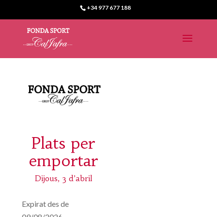
+34 977 677 188
Plats per
emportar
Dijous, 3 d’abril
Expirat des de
09/08/2026