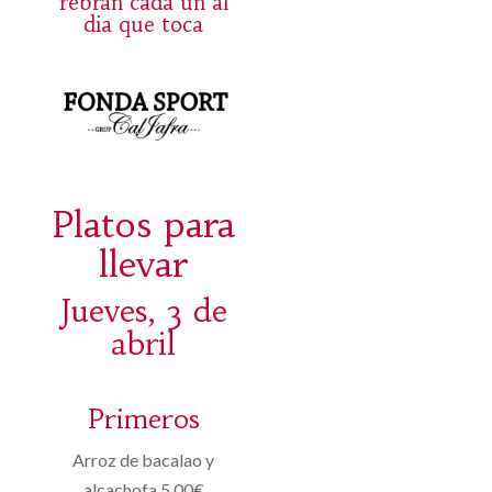
rebran cada un al
dia que toca
Platos para
llevar
Jueves, 3 de
abril
Primeros
Arroz de bacalao y
alcachofa 5,00€