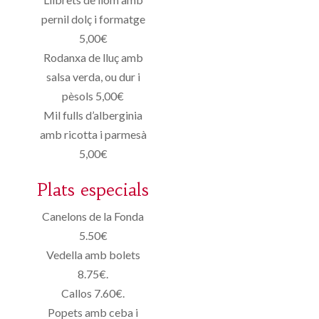
pernil dolç i formatge
5,00€
Rodanxa de lluç amb
salsa verda, ou dur i
pèsols 5,00€
Mil fulls d’alberginia
amb ricotta i parmesà
5,00€
Plats especials
Canelons de la Fonda
5.50€
Vedella amb bolets
8.75€.
Callos 7.60€.
Popets amb ceba i