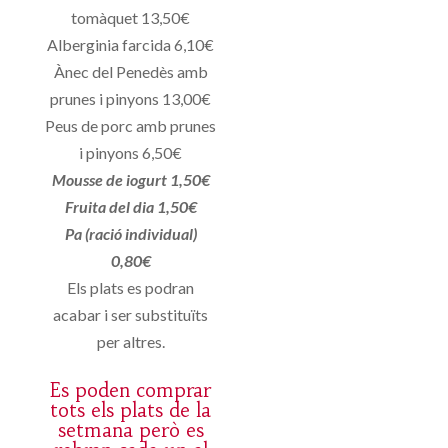
tomàquet 13,50€
Alberginia farcida 6,10€
Ànec del Penedès amb
prunes i pinyons 13,00€
Peus de porc amb prunes
i pinyons 6,50€
Mousse de iogurt 1,50€
Fruita del dia 1,50€
Pa (ració individual)
0,80€
Els plats es podran
acabar i ser substituïts
per altres.
Es poden comprar
tots els plats de la
setmana però es