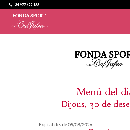
+34 977 677 188
Menú del di
Dijous, 30 de des
Expirat des de 09/08/2026