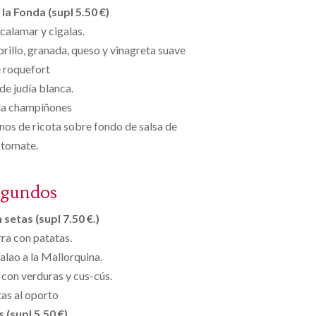
la Fonda (supl 5.50 €)
 calamar y cigalas.
illo, granada, queso y vinagreta suave
 roquefort
de judía blanca.
da champiñones
nos de ricota sobre fondo de salsa de
tomate.
egundos
setas (supl 7.50 €.)
rra con patatas.
lao a la Mallorquina.
con verduras y cus-cús.
as al oporto
s (supl 5,50 €)