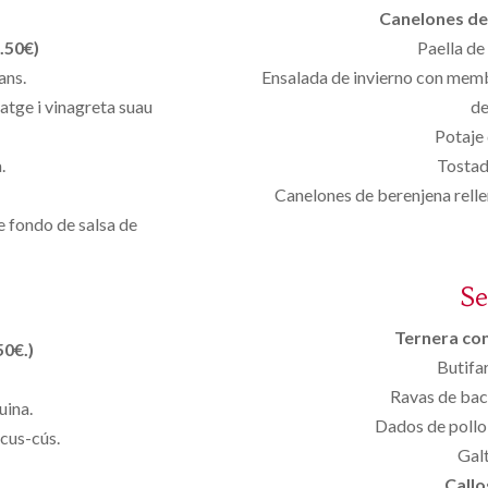
Canelones de 
.50€)
Paella de
ans.
Ensalada de invierno con membr
tge i vinagreta suau
de
Potaje 
.
Tosta
Canelones de berenjena relle
e fondo de salsa de
S
Ternera con 
50€.)
Butifa
Ravas de baca
uina.
Dados de pollo 
 cus-cús.
Galt
Callo