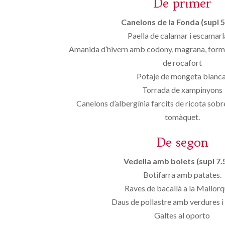
De primer
Canelons de la Fonda (supl 5
Paella de calamar i escamarl
Amanida d’hivern amb codony, magrana, forma
de rocafort
Potaje de mongeta blanca
Torrada de xampinyons
Canelons d’albergínia farcits de ricota sobr
tomàquet.
De segon
Vedella amb bolets (supl 7.
Botifarra amb patates.
Raves de bacallà a la Mallorq
Daus de pollastre amb verdures i
Galtes al oporto