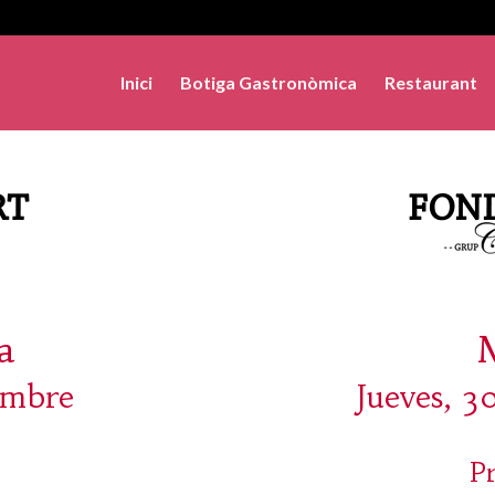
Inici
Botiga Gastronòmica
Restaurant
a
embre
Jueves, 3
P