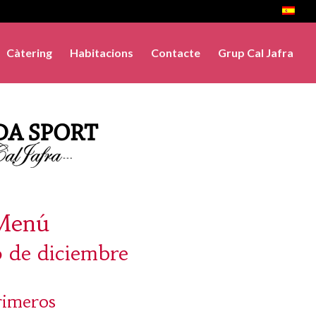
Càtering
Habitacions
Contacte
Grup Cal Jafra
Menú
0 de diciembre
rimeros