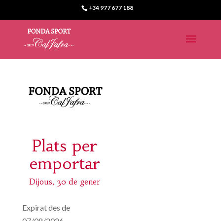
+34 977 677 188
Plats per
emportar
Dijous, 30 de gener
Expirat des de
07/08/2026