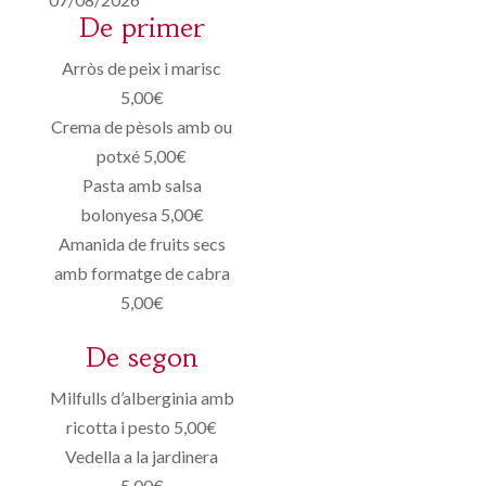
De primer
Arròs de peix i marisc
5,00€
Crema de pèsols amb ou
potxé 5,00€
Pasta amb salsa
bolonyesa 5,00€
Amanida de fruits secs
amb formatge de cabra
5,00€
De segon
Milfulls d’alberginia amb
ricotta i pesto 5,00€
Vedella a la jardinera
5,00€