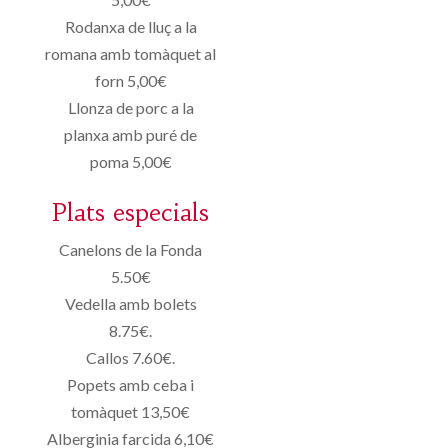
Rodanxa de lluç a la
romana amb tomàquet al
forn 5,00€
Llonza de porc a la
planxa amb puré de
poma 5,00€
Plats especials
Canelons de la Fonda
5.50€
Vedella amb bolets
8.75€.
Callos 7.60€.
Popets amb ceba i
tomàquet 13,50€
Alberginia farcida 6,10€