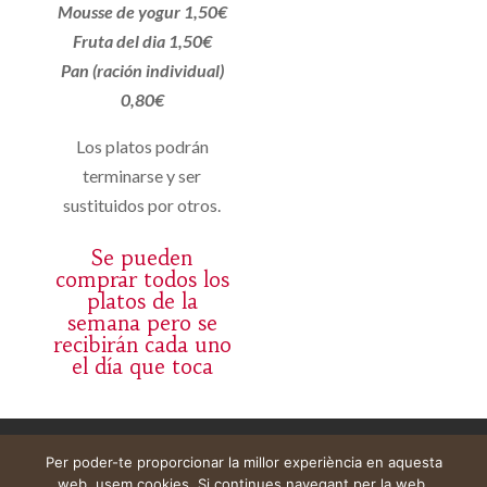
Mousse de yogur 1,50€
Fruta del dia 1,50€
Pan (ración individual)
0,80€
Los platos podrán
terminarse y ser
sustituidos por otros.
Se pueden
comprar todos los
platos de la
semana pero se
recibirán cada uno
el día que toca
Avís legal
Cistella
El meu compte
Per poder-te proporcionar la millor experiència en aquesta
web, usem cookies. Si continues navegant per la web,