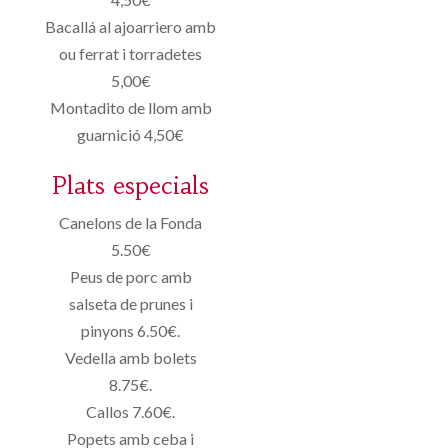
Bacallá al ajoarriero amb
ou ferrat i torradetes
5,00€
Montadito de llom amb
guarnició 4,50€
Plats especials
Canelons de la Fonda
5.50€
Peus de porc amb
salseta de prunes i
pinyons 6.50€.
Vedella amb bolets
8.75€.
Callos 7.60€.
Popets amb ceba i