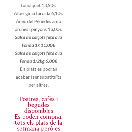
tomàquet 13,50€
Alberginia farcida 6,10€
Ànec del Penedès amb
prunes i pinyons 13,00€
Salsa de calçots feta a la
Fonda 1k 11,00€
Salsa de calçots feta a la
Fonda 1/2kg 6,00€
Els plats es podran
acabar i ser substituïts
per altres.
Postres, cafès i
begudes
disponibles
Es poden comprar
tots els plats de la
setmana però es