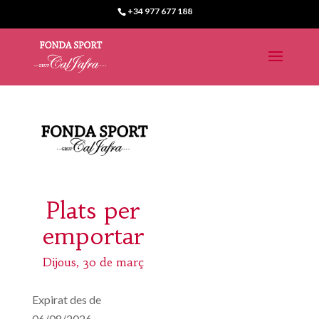
+34 977 677 188
Plats per
emportar
Dijous, 30 de març
Expirat des de
06/08/2026