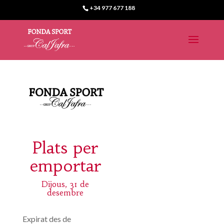
+34 977 677 188
Plats per
emportar
Dijous, 31 de
desembre
Expirat des de