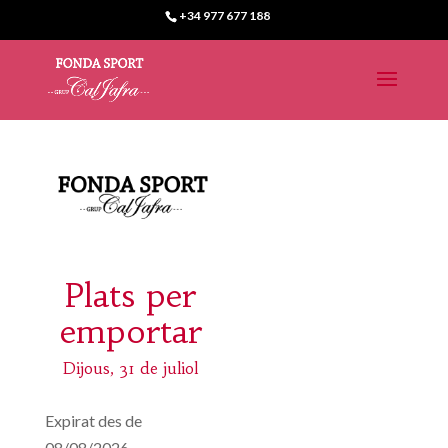
+34 977 677 188
Plats per
emportar
Dijous, 31 de juliol
Expirat des de
08/08/2026