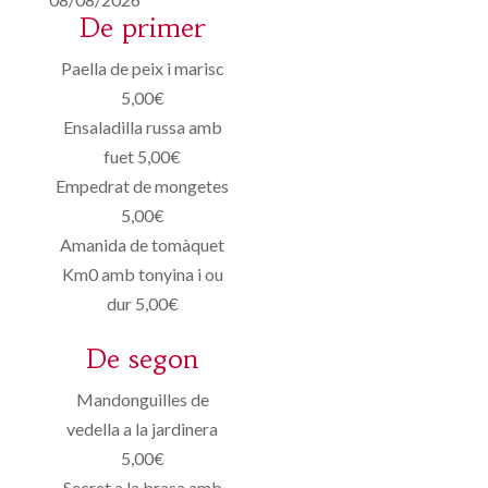
De primer
Paella de peix i marisc
5,00€
Ensaladilla russa amb
fuet 5,00€
Empedrat de mongetes
5,00€
Amanida de tomàquet
Km0 amb tonyina i ou
dur 5,00€
De segon
Mandonguilles de
vedella a la jardinera
5,00€
Secret a la brasa amb