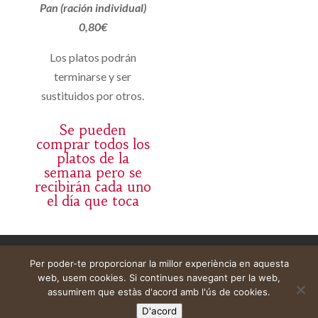
Pan (ración individual)
0,80€
Los platos podrán
terminarse y ser
sustituidos por otros.
Se pueden
comprar todos los
platos de la
semana pero se
recibirán cada uno
el día que toca
Avís legal
Cistella
El meu compte
Per poder-te proporcionar la millor experiència en aquesta
web, usem cookies. Si continues navegant per la web,
assumirem que estàs d'acord amb l'ús de cookies.
D'acord
Web construïda per
DeMomentSomTres