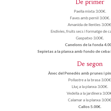
De primer
Paella mixta 3.00€.
Faves amb pernil 3.00€.
Amanida de llenties 3.00€
Endívies, fruits secs i formatge de 
Gaspatxo 3.00€.
Canelons de la fonda 4.0
Sepietas a la planxa amb fondo de ceba 
De segon
Ànec del Penedès amb prunes i pin
Pollastre a la brasa 3.00€
Lluç a la planxa 3.00€.
Vedella a la jardinera 3.00
Calamar a la planxa 3.00€
Callos 5.00€.