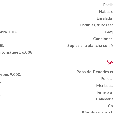
Paell
Habas c
Ensalada 
.
Endibias, frutos se
cabra 3.00€.
Gazp
Canelones 
0€.
Sepias a la plancha con 
i tomàquet. 6.00€
S
Pato del Penedès co
yons 9.00€.
Pollo a
.
Merluza a
Ternera a 
€.
Calamar a
.
Ca
Pies de cerdo a l