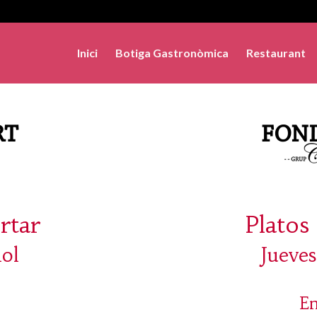
Inici
Botiga Gastronòmica
Restaurant
rtar
Platos 
iol
Jueves
En