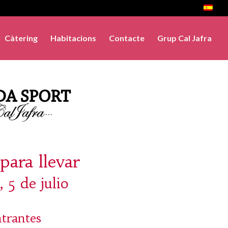
Càtering
Habitacions
Contacte
Grup Cal Jafra
para llevar
, 5 de julio
trantes