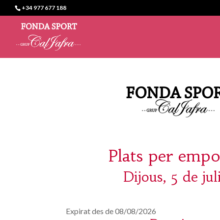
+34 977 677 188
Plats per empo
Dijous, 5 de jul
Expirat des de 08/08/2026