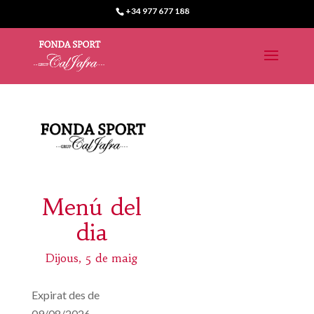
+34 977 677 188
Menú del
dia
Dijous, 5 de maig
Expirat des de
09/08/2026