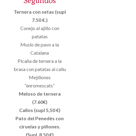
Segundos
Ternera con setas (supl
7.50 €.)
Conejo al ajillo con
patatas
Muslo de pavo a la
Catalana
Picaña de ternera a la
brasa con patatas al caliu
Mejillones
“enromescats”
Meloso de ternera
(7.60€)
Callos (supl 5,50 €)
Pato del Penedès con
ciruelas y piñones.
(Supl. 8.50 €)