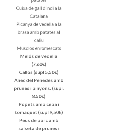
Cuixa de gall d’indi a la
Catalana
Picanya de vedella a la
brasa amb patates al
caliu
Musclos enromescats
Melós de vedella
(7,60€)
Callos (supl 5,50€)
Ànec del Penedès amb
prunes i pinyons. (supl.
8.50€)
Popets amb ceba i
tomàquet (supl 9,50€)
Peus de porc amb
salseta de prunes i