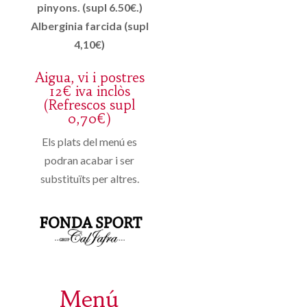
pinyons. (supl 6.50€.)
Alberginia farcida (supl
4,10€)
Aigua, vi i postres
12€ iva inclòs
(Refrescos supl
0,70€)
Els plats del menú es
podran acabar i ser
substituïts per altres.
Menú