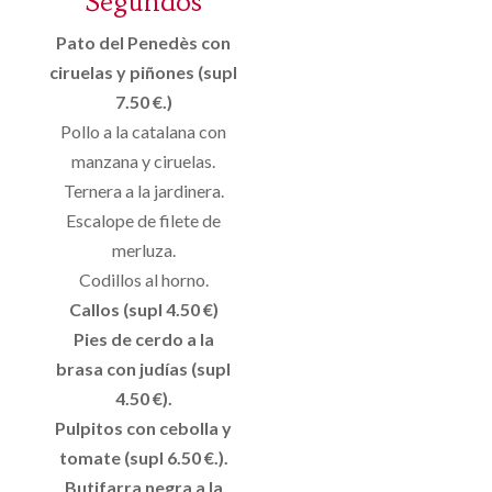
Segundos
Pato del Penedès con
ciruelas y piñones (supl
7.50 €.)
Pollo a la catalana con
manzana y ciruelas.
Ternera a la jardinera.
Escalope de filete de
merluza.
Codillos al horno.
Callos (supl 4.50 €)
Pies de cerdo a la
brasa con judías (supl
4.50 €).
Pulpitos con cebolla y
tomate (supl 6.50 €.).
Butifarra negra a la