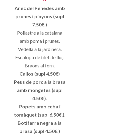
Ànec del Penedès amb
prunes i pinyons (supl
7.50€.)
Pollastre a la catalana
amb poma i prunes.
Vedella a la jardinera.
Escalopa de filet de lluç.
Braons al forn.
Callos (supl 4.50€)
Peus de porc a la brasa
amb mongetes (supl
4.50€).
Popets amb ceba i
tomàquet (supl 6.50€.).
Botifarra negra a la
brasa (supl 4.50€.)