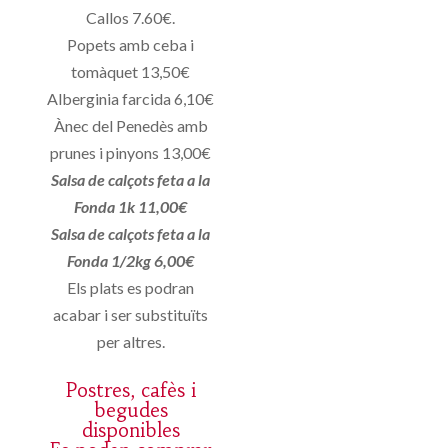
Callos 7.60€.
Popets amb ceba i
tomàquet 13,50€
Alberginia farcida 6,10€
Ànec del Penedès amb
prunes i pinyons 13,00€
Salsa de calçots feta a la
Fonda 1k 11,00€
Salsa de calçots feta a la
Fonda 1/2kg 6,00€
Els plats es podran
acabar i ser substituïts
per altres.
Postres, cafès i
begudes
disponibles