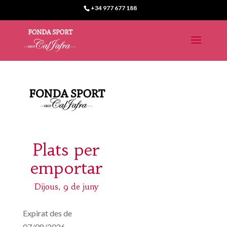
+34 977 677 188
Plats per
emportar
Dijous, 9 de juny
Expirat des de
07/08/2026