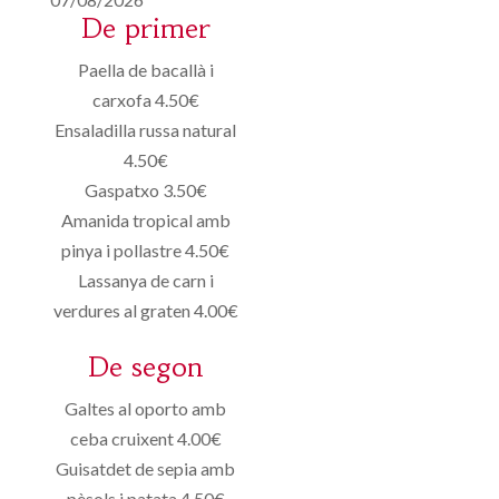
De primer
Paella de bacallà i
carxofa 4.50€
Ensaladilla russa natural
4.50€
Gaspatxo 3.50€
Amanida tropical amb
pinya i pollastre 4.50€
Lassanya de carn i
verdures al graten 4.00€
De segon
Galtes al oporto amb
ceba cruixent 4.00€
Guisatdet de sepia amb
pèsols i patata 4.50€