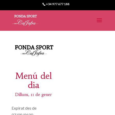
+34 977 677 188
Menú del
dia
Dilluns, 11 de gener
Expirat des de
07/08/9600