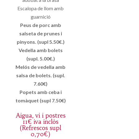
Escalopa de llom amb
guarnició
Peus de porc amb
salseta de prunes i
pinyons. (supl 5.50€.)
Vedella amb bolets
(supl. 5.00€.)
Melós de vedella amb
salsa de bolets. (supl.
7.60€)
Popets amb ceba i
tomàquet (supl 7.50€)
Aigua, vi i postres
11€ iva inclòs
(Refrescos supl
0,70€)