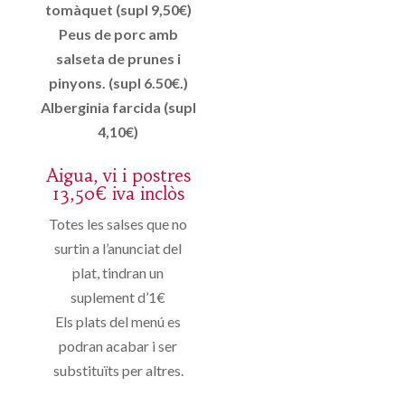
tomàquet (supl 9,50€)
Peus de porc amb
salseta de prunes i
pinyons. (supl 6.50€.)
Alberginia farcida (supl
4,10€)
Aigua, vi i postres
13,50€ iva inclòs
Totes les salses que no
surtin a l’anunciat del
plat, tindran un
suplement d’1€
Els plats del menú es
podran acabar i ser
substituïts per altres.