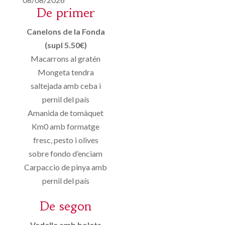
De primer
Canelons de la Fonda
(supl 5.50€)
Macarrons al gratén
Mongeta tendra
saltejada amb ceba i
pernil del país
Amanida de tomàquet
Km0 amb formatge
fresc, pesto i olives
sobre fondo d’enciam
Carpaccio de pinya amb
pernil del país
De segon
Vedella amb bolets