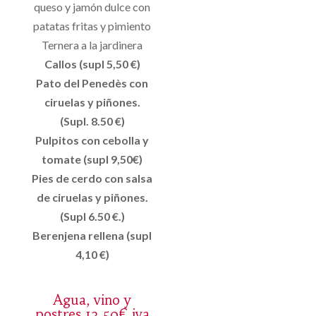
queso y jamón dulce con
patatas fritas y pimiento
Ternera a la jardinera
Callos (supl 5,50 €)
Pato del Penedès con
ciruelas y piñones.
(Supl. 8.50 €)
Pulpitos con cebolla y
tomate (supl 9,50€)
Pies de cerdo con salsa
de ciruelas y piñones.
(Supl 6.50 €.)
Berenjena rellena (supl
4,10 €)
Agua, vino y
postres 13,50€ iva