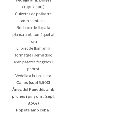
(supl 7.50€.)
Cuixetes de pollastre
amb samfaina
Rodanxa de lluç a la
planxa amb tomàquet al
forn
Llibret de llom amb
formatge i pernil dolç
amb patates fregides i
pebrot
Vedella a la jardinera
Callos (supl 5,50€)
Ànec del Penedès amb
prunes i pinyons. (supl.
8.50€)
Popets amb ceba i