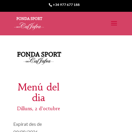
+34 977 677 188
Menú del
dia
Dilluns, 2 d’octubre
Expirat des de
09/08/2026