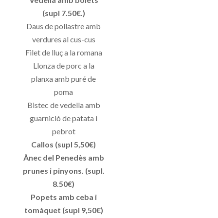
(supl 7.50€.)
Daus de pollastre amb
verdures al cus-cus
Filet de lluç a la romana
Llonza de porc a la
planxa amb puré de
poma
Bistec de vedella amb
guarnició de patata i
pebrot
Callos (supl 5,50€)
Ànec del Penedès amb
prunes i pinyons. (supl.
8.50€)
Popets amb ceba i
tomàquet (supl 9,50€)