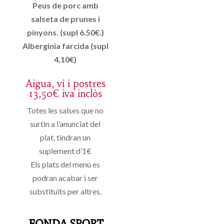
Peus de porc amb
salseta de prunes i
pinyons. (supl 6.50€.)
Alberginia farcida (supl
4,10€)
Aigua, vi i postres
13,50€ iva inclòs
Totes les salses que no
surtin a l’anunciat del
plat, tindran un
suplement d’1€
Els plats del menú es
podran acabar i ser
substituïts per altres.