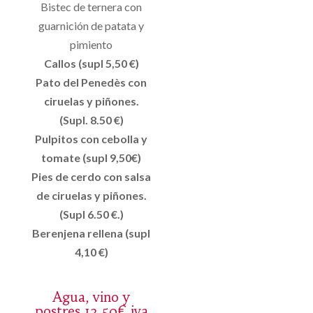
Bistec de ternera con
guarnición de patata y
pimiento
Callos (supl 5,50 €)
Pato del Penedès con
ciruelas y piñones.
(Supl. 8.50 €)
Pulpitos con cebolla y
tomate (supl 9,50€)
Pies de cerdo con salsa
de ciruelas y piñones.
(Supl 6.50 €.)
Berenjena rellena (supl
4,10 €)
Agua, vino y
postres 13,50€ iva