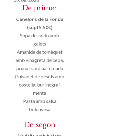
De primer
Canelons de la Fonda
(supl 5.50€)
Sopa de caldo amb
galets
Amanida de tomàquet
amb vinagreta de ceba,
pruna i sardina fumada
Guisadet de pèsols amb
costella, buri negra i
menta
Pasta amb salsa
bolonyesa
De segon
Vedella amb bolets