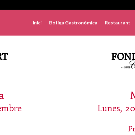
Inici
Botiga Gastronòmica
Restaurant
a
sembre
Lunes, 20
P