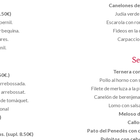
Canelones de 
.50€)
Judía verde
ernil.
Escarola con ro
rbequina.
Fideos en la
ures.
Carpaccio 
il.
S
Ternera con 
50€.)
Pollo al horno con
 arrebossada.
Filete de merluza a la
ó arrebossat.
Canelón de berenjena 
a de tomàquet.
Lomo con salsa
onal
Meloso d
)
Callo
Pato del Penedès con ci
. (supl. 8.50€)
Pulpitos con cebo