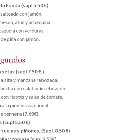
la Fonda (supl 5.50 €)
 salteada con jamón.
mesco, atún y arbequina.
 cazuela con verduras.
de piña con jamón.
egundos
setas (supl 7.50 €.)
 salsita y manzana rebozada.
 plancha con calabacín rebozado.
con ricotta y salsa de tomate.
 a la pimienta opcional
e ternera (7.60€)
s (supl 5,50 €)
ruelas y piñones. (Supl. 8.50 €)
lla y tomate (supl 9,50€)