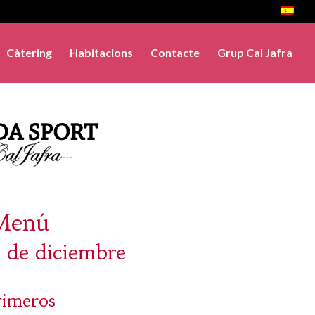
Càtering
Habitacions
Contacte
Grup Cal Jafra
Menú
 de diciembre
rimeros