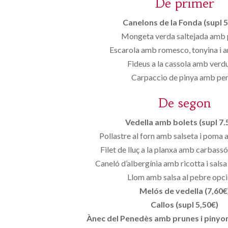
De primer
Canelons de la Fonda (supl 5
Mongeta verda saltejada amb p
Escarola amb romesco, tonyina i a
Fideus a la cassola amb verd
Carpaccio de pinya amb pern
De segon
Vedella amb bolets (supl 7.
Pollastre al forn amb salseta i poma
Filet de lluç a la planxa amb carbass
Caneló d’albergínia amb ricotta i sals
Llom amb salsa al pebre opci
Melós de vedella (7,60€
Callos (supl 5,50€)
Ànec del Penedès amb prunes i pinyons