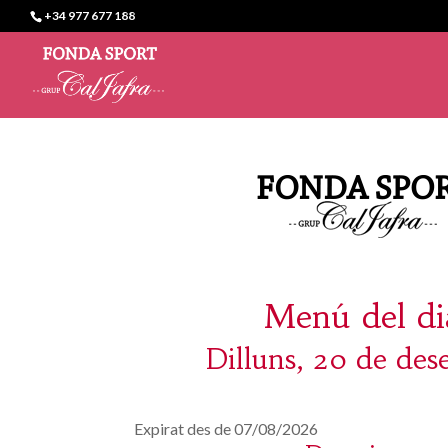
+34 977 677 188
Menú del di
Dilluns, 20 de de
Expirat des de 07/08/2026