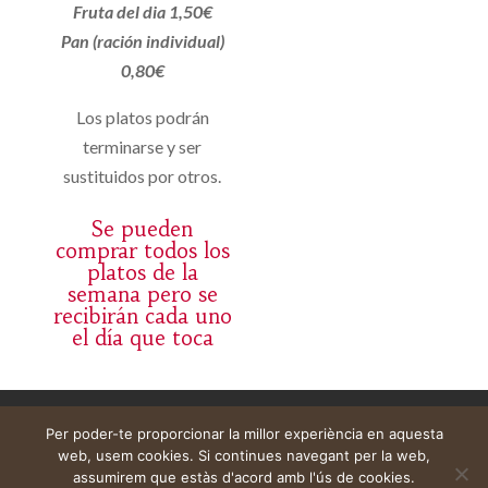
Fruta del dia 1,50€
Pan (ración individual)
0,80€
Los platos podrán
terminarse y ser
sustituidos por otros.
Se pueden
comprar todos los
platos de la
semana pero se
recibirán cada uno
el día que toca
Avís legal
Cistella
El meu compte
Per poder-te proporcionar la millor experiència en aquesta
web, usem cookies. Si continues navegant per la web,
assumirem que estàs d'acord amb l'ús de cookies.