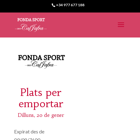
+34 977 677 188
Plats per
emportar
Dilluns, 20 de gener
Expirat des de
09/08/7600