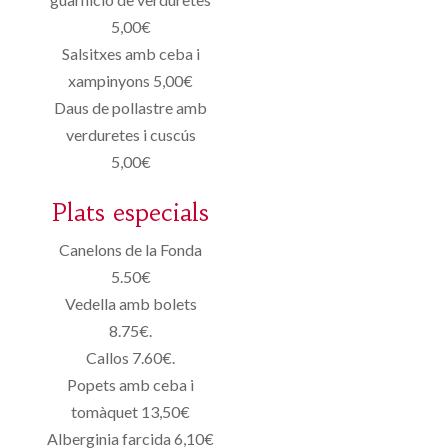
5,00€
Salsitxes amb ceba i
xampinyons 5,00€
Daus de pollastre amb
verduretes i cuscús
5,00€
Plats especials
Canelons de la Fonda
5.50€
Vedella amb bolets
8.75€.
Callos 7.60€.
Popets amb ceba i
tomàquet 13,50€
Alberginia farcida 6,10€