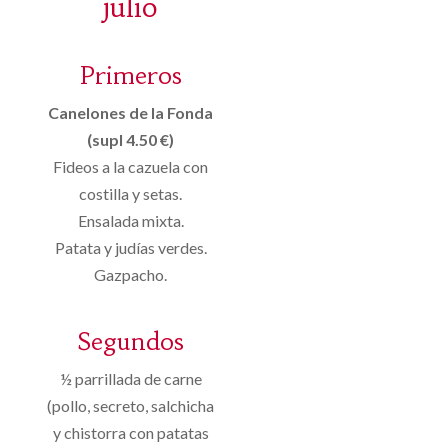
julio
Primeros
Canelones de la Fonda
(supl 4.50 €)
Fideos a la cazuela con
costilla y setas.
Ensalada mixta.
Patata y judías verdes.
Gazpacho.
Segundos
½ parrillada de carne
(pollo, secreto, salchicha
y chistorra con patatas