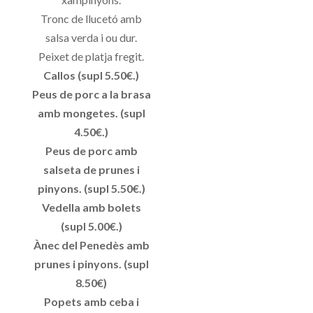
Tronc de llucetó amb
salsa verda i ou dur.
Peixet de platja fregit.
Callos (supl 5.50€.)
Peus de porc a la brasa
amb mongetes. (supl
4.50€.)
Peus de porc amb
salseta de prunes i
pinyons. (supl 5.50€.)
Vedella amb bolets
(supl 5.00€.)
Ànec del Penedès amb
prunes i pinyons. (supl
8.50€)
Popets amb ceba i