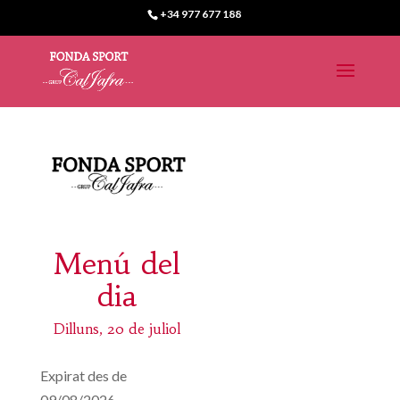
+34 977 677 188
Menú del
dia
Dilluns, 20 de juliol
Expirat des de
09/08/2026