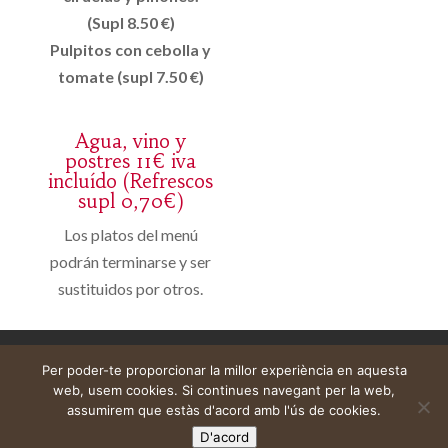
(Supl 8.50 €)
Pulpitos con cebolla y
tomate (supl 7.50 €)
Agua, vino y
postres 11€ iva
incluído (Refrescos
supl 0,70€)
Los platos del menú
podrán terminarse y ser
sustituidos por otros.
Avís legal
Cistella
El meu compte
Per poder-te proporcionar la millor experiència en aquesta
web, usem cookies. Si continues navegant per la web,
assumirem que estàs d'acord amb l'ús de cookies.
D'acord
Web construïda per
DeMomentSomTres