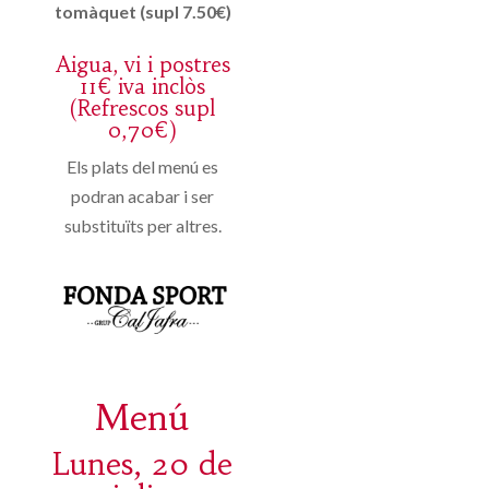
tomàquet (supl 7.50€)
Aigua, vi i postres
11€ iva inclòs
(Refrescos supl
0,70€)
Els plats del menú es
podran acabar i ser
substituïts per altres.
Menú
Lunes, 20 de