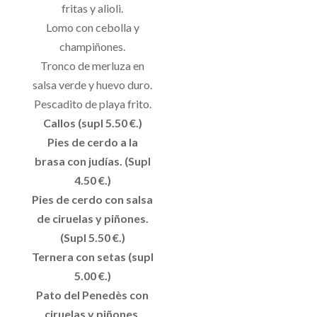
fritas y alioli.
Lomo con cebolla y
champiñones.
Tronco de merluza en
salsa verde y huevo duro.
Pescadito de playa frito.
Callos (supl 5.50 €.)
Pies de cerdo a la
brasa con judías. (Supl
4.50 €.)
Pies de cerdo con salsa
de ciruelas y piñones.
(Supl 5.50 €.)
Ternera con setas (supl
5.00 €.)
Pato del Penedès con
ciruelas y piñones.