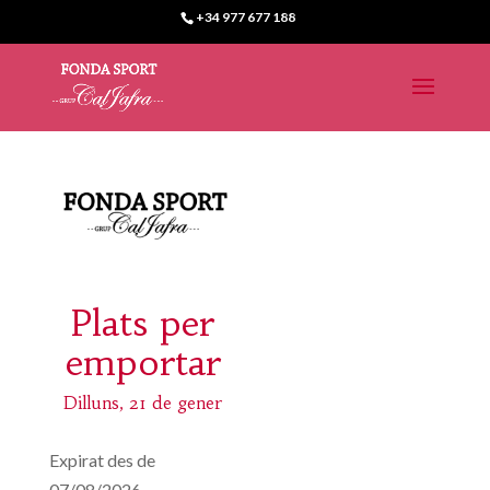
+34 977 677 188
Plats per
emportar
Dilluns, 21 de gener
Expirat des de
07/08/2026