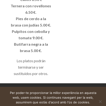
Ternera con rovellones
6.50 €.
Pies de cerdo a la
brasa con judías 5.00 €.
Pulpitos con cebolla y
tomate 9.00 €.
Butifarra negra a la
brasa 5.00 €.
Los platos podrán
terminarse y ser
sustituidos por otros.
Avís legal
Cistella
El meu compte
Per poder-te proporcionar la millor experiència en aquesta
web, usem cookies. Si continues navegant per la web,
assumirem que estàs d'acord amb l'ús de cookies.