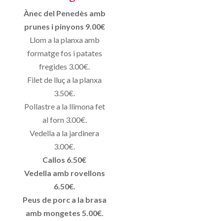
Ànec del Penedès amb
prunes i pinyons 9.00€
Llom a la planxa amb
formatge fos i patates
fregides 3.00€.
Filet de lluç a la planxa
3.50€.
Pollastre a la llimona fet
al forn 3.00€.
Vedella a la jardinera
3.00€.
Callos 6.50€
Vedella amb rovellons
6.50€.
Peus de porc a la brasa
amb mongetes 5.00€.